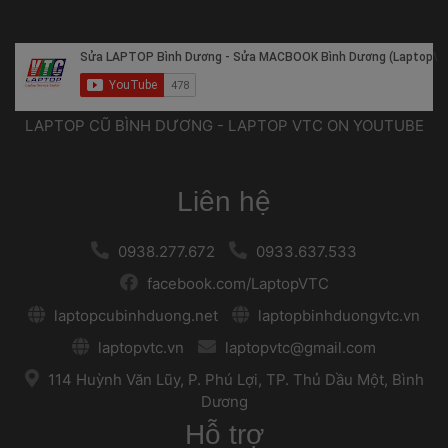
 LAPTOP CŨ BÌNH DƯƠNG - LAPTOP VTC ON YOUTUBE 
Liên hệ
 
 0938.277.672 
 
 
 0933.637.533 
 
 facebook.com/LaptopVTC 
 
 laptopcubinhduong.net 
 
 
 laptopbinhduongvtc.vn 
 
 laptopvtc.vn 
 
 
 laptopvtc@gmail.com 
 
 114 Huỳnh Văn Lũy, P. Phú Lợi, TP. Thủ Dầu Một, Bình 
Dương 
Hỗ trợ