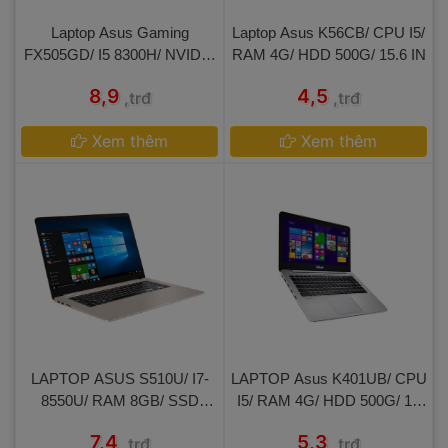
 
 Laptop Asus Gaming 
 Laptop Asus K56CB/ CPU I5/
FX505GD/ I5 8300H/ NVIDIA 
 RAM 4G/ HDD 500G/ 15.6 IN 
GeForce GTX 1050/ Ram
 8,9 
 4,5 
,trđ
,trđ
 16GB/ SSD 256GB/ FHD Ips 
 
Xem thêm
 
Xem thêm
 LAPTOP ASUS S510U/ I7-
 LAPTOP Asus K401UB/ CPU 
8550U/ RAM 8GB/ SSD
I5/ RAM 4G/ HDD 500G/ 14 
 240GB + HDD 500GB/ LCD
IN 
 7,4 
 5,3 
,trđ
,trđ
 FULL HD IPS 