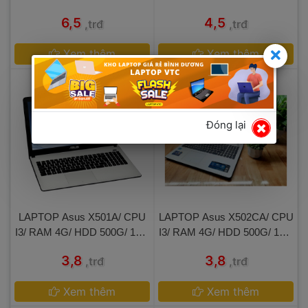
IN 
13.3 IN 
 6,5 
 4,5 
,trđ
,trđ
 
Xem thêm
 
Xem thêm
Đóng lại
 LAPTOP Asus X501A/ CPU 
 LAPTOP Asus X502CA/ CPU 
I3/ RAM 4G/ HDD 500G/ 15.6 
I3/ RAM 4G/ HDD 500G/ 15.6 
IN 
IN 
 3,8 
 3,8 
,trđ
,trđ
 
Xem thêm
 
Xem thêm