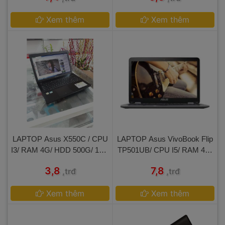
 
Xem thêm
 
Xem thêm
 LAPTOP Asus X550C / CPU 
 LAPTOP Asus VivoBook Flip
I3/ RAM 4G/ HDD 500G/ 15.6 
 TP501UB/ CPU I5/ RAM 4G/
IN 
 HDD 500G / 15.6 IN TOUCH 
 3,8 
 7,8 
,trđ
,trđ
 
Xem thêm
 
Xem thêm