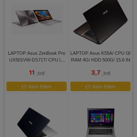
 LAPTOP Asus ZenBook Pro
 LAPTOP Asus K55A/ CPU I3/
 UX501VW-DS71T/ CPU I7/ 
 RAM 4G/ HDD 500G/ 15.6 IN 
RAM 16G/ SSD 512G/ 15.6 
 11 
 3,7 
,trđ
,trđ
IN 
 
Xem thêm
 
Xem thêm