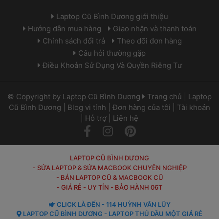
 Laptop Cũ Bình Dương giới thiệu 
 Hướng dẫn mua hàng 
 
 Giao nhận và thanh toán 
 Chính sách đổi trả 
 
 Theo dõi đơn hàng 
 Câu hỏi thường gặp 
 Điều Khoản Sử Dụng Và Quyền Riêng Tư 
 © Copyright by 
Laptop Cũ Bình Dương
 
 
Trang chủ
 | 
Laptop 
Cũ Bình Dương
 | 
Blog vi tính
 | 
Đơn hàng của tôi
 | 
Tài khoản
 | 
Hỗ trợ
 | 
Liên hệ
 
 
LAPTOP CŨ BÌNH DƯƠNG
- SỬA LAPTOP & SỬA MACBOOK CHUYÊN NGHIỆP
- BÁN LAPTOP CŨ & MACBOOK CŨ
- GIÁ RẺ - UY TÍN - BẢO HÀNH 06T
 CLICK LÀ ĐẾN - 114 HUỲNH VĂN LŨY 
 LAPTOP CŨ BÌNH DƯƠNG - LAPTOP THỦ DẦU MỘT GIÁ RẺ 