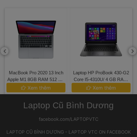
 MacBook Pro 2020 13 Inch
 Laptop HP ProBook 430-G2
 Apple M1 8GB RAM 512 GB 
 Core I5-4310U/ 4 GB RAM/
SSD 
 128 GB SSD/ Intel HD
 Xem thêm 
 Xem thêm 
 Graphics 4000/ 14 HD 
Laptop Cũ Bình Dương
facebook.com/LAPTOPVTC
 LAPTOP CŨ BÌNH DƯƠNG - LAPTOP VTC ON FACEBOOK 