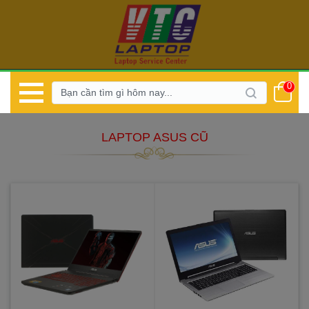
0
 LAPTOP ASUS CŨ 