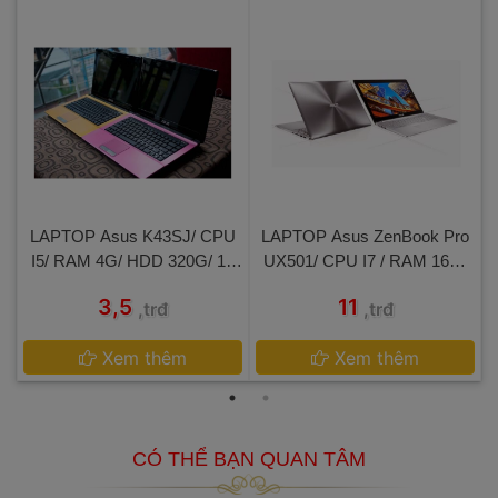
 LAPTOP Asus K43SJ/ CPU 
 LAPTOP Asus ZenBook Pro 
I5/ RAM 4G/ HDD 320G/ 14 
UX501/ CPU I7 / RAM 16G/
IN 
 SSD 500G/ 15.6 IN 
 3,5 
 11 
,trđ
,trđ
 
Xem thêm
 
Xem thêm
 CÓ THỂ BẠN QUAN TÂM 