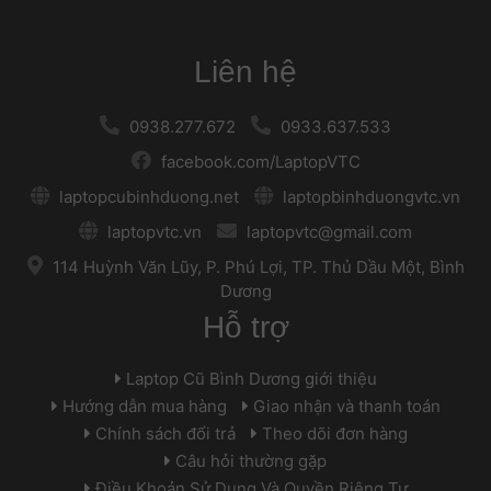
Liên hệ
 
 0938.277.672 
 
 
 0933.637.533 
 
 facebook.com/LaptopVTC 
 
 laptopcubinhduong.net 
 
 
 laptopbinhduongvtc.vn 
 
 laptopvtc.vn 
 
 
 laptopvtc@gmail.com 
 
 114 Huỳnh Văn Lũy, P. Phú Lợi, TP. Thủ Dầu Một, Bình 
Dương 
Hỗ trợ
 Laptop Cũ Bình Dương giới thiệu 
 Hướng dẫn mua hàng 
 
 Giao nhận và thanh toán 
 Chính sách đổi trả 
 
 Theo dõi đơn hàng 
 Câu hỏi thường gặp 
 Điều Khoản Sử Dụng Và Quyền Riêng Tư 