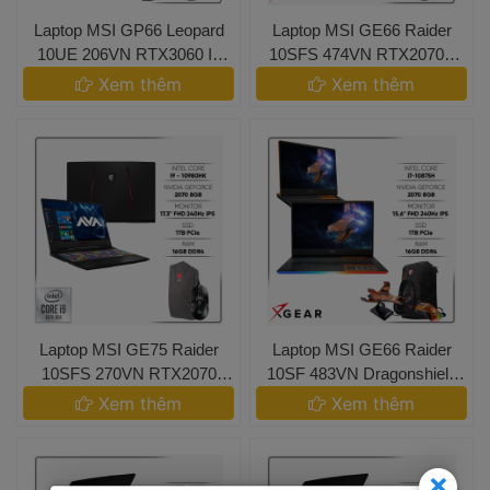
 Laptop MSI GP66 Leopard
 Laptop MSI GE66 Raider
 10UE 206VN RTX3060 I7
 10SFS 474VN RTX2070S 
 10870H 16GB 1TB 
8GB I7 10875H 32GB 
 Xem thêm 
 Xem thêm 
 Laptop MSI GE75 Raider
 Laptop MSI GE66 Raider
 10SFS 270VN RTX2070
 10SF 483VN Dragonshield
 Super 8GB I9 10980HK 
 Edition RTX2070 8GB I7 
 Xem thêm 
 Xem thêm 
10875H 