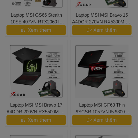
 Laptop MSI GS66 Stealth 
 Laptop MSI MSI Bravo 15 
10SE 407VN RTX2060 I7 
A4DCR 270VN RX5300M R5 
10750H 240Hz 16GB - 
4600H 8GB 256GB 
 Xem thêm 
 Xem thêm 
Laptop MSI 
 Laptop MSI MSI Bravo 17 
 Laptop MSI GF63 Thin
A4DDR 200VN RX5500M R5 
 9SCSR 1057VN I5 9300H 
4600H 8GB 512GB 
1650Ti 512GB| Laptop 
 Xem thêm 
 Xem thêm 
MSI.vn 