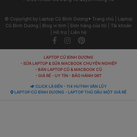
 © Copyright by 
Laptop Cũ Bình Dương
 
 
Trang chủ
 | 
Laptop 
Cũ Bình Dương
 | 
Blog vi tính
 | 
Đơn hàng của tôi
 | 
Tài khoản
 | 
Hỗ trợ
 | 
Liên hệ
 
 
LAPTOP CŨ BÌNH DƯƠNG
- SỬA LAPTOP & SỬA MACBOOK CHUYÊN NGHIỆP
- BÁN LAPTOP CŨ & MACBOOK CŨ
- GIÁ RẺ - UY TÍN - BẢO HÀNH 06T
 CLICK LÀ ĐẾN - 114 HUỲNH VĂN LŨY 
 LAPTOP CŨ BÌNH DƯƠNG - LAPTOP THỦ DẦU MỘT GIÁ RẺ 