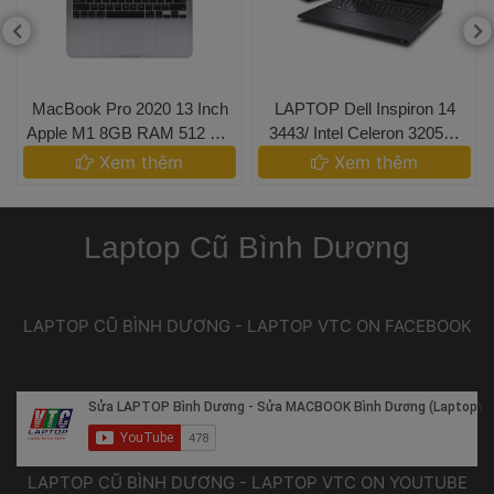
 MacBook Pro 2020 13 Inch
 LAPTOP Dell Inspiron 14 
 Apple M1 8GB RAM 512 GB 
3443/ Intel Celeron 3205U/
SSD 
 RAM 4G/ HDD 500G/ 14 IN 
 Xem thêm 
 Xem thêm 
Laptop Cũ Bình Dương
 LAPTOP CŨ BÌNH DƯƠNG - LAPTOP VTC ON FACEBOOK 
 LAPTOP CŨ BÌNH DƯƠNG - LAPTOP VTC ON YOUTUBE 