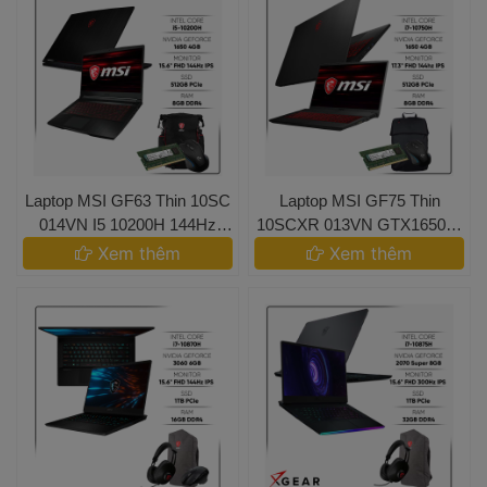
 Laptop MSI GF63 Thin 10SC 
 Laptop MSI GF75 Thin
014VN I5 10200H 144Hz
 10SCXR 013VN GTX1650 I7
 1650 
 10750H 144Hz IPS 
 Xem thêm 
 Xem thêm 