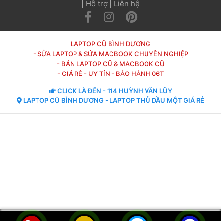
 | 
Hỗ trợ
 | 
Liên hệ
 
 
LAPTOP CŨ BÌNH DƯƠNG
- SỬA LAPTOP & SỬA MACBOOK CHUYÊN NGHIỆP
- BÁN LAPTOP CŨ & MACBOOK CŨ
- GIÁ RẺ - UY TÍN - BẢO HÀNH 06T
 CLICK LÀ ĐẾN - 114 HUỲNH VĂN LŨY 
 LAPTOP CŨ BÌNH DƯƠNG - LAPTOP THỦ DẦU MỘT GIÁ RẺ 