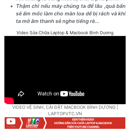
Thậm chí nếu máy chúng ta để lâu ,quá bẩn 
ẻ ẩm mốc làm cho màn loa dể bị rách và khi 
ta mở âm thanh sẻ nghe tiếng rè...
Video Sửa Chữa Laptop & Macbook Bình Dương
VIDEO VỆ SINH, CÀI ĐẶT MACBOOK BÌNH DƯƠNG | 
LAPTOPVTC.VN