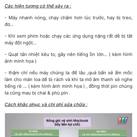
Các hiện tượng có thể xảy ra :
- Máy nhanh nóng, chạy chậm hơn lúc trước, hay bị treo, 
đơ...
- Khi xem phim hoặc chạy các ứng dụng nặng rất dễ bị tắt 
máy đột ngột...
- Quạt tản nhiệt kêu to, gây nên tiếng ồn lớn... ( kèm hình 
ảnh minh họa )
- thậm chí nếu máy chúng ta để lâu ,quá bẩn sẻ ẩm mốc 
làm cho màn loa dể bị rách và khi ta mở âm thanh sẻ nghe 
tiếng rè ... ( kèm hình ảnh minh họa ) , đồng thời pin chúng 
ta củng mau bị chai & phù pin .
Cách khắc phục và chi phí sửa chữa :