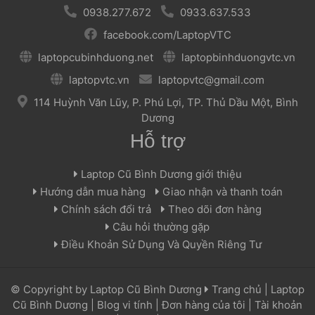
 
 0938.277.672 
 
 
 0933.637.533 
 
 facebook.com/LaptopVTC 
 
 laptopcubinhduong.net 
 
 
 laptopbinhduongvtc.vn 
 
 laptopvtc.vn 
 
 
 laptopvtc@gmail.com 
 
 114 Huỳnh Văn Lũy, P. Phú Lợi, TP. Thủ Dầu Một, Bình 
Dương 
Hỗ trợ
 Laptop Cũ Bình Dương giới thiệu 
 Hướng dẫn mua hàng 
 
 Giao nhận và thanh toán 
 Chính sách đổi trả 
 
 Theo dõi đơn hàng 
 Câu hỏi thường gặp 
 Điều Khoản Sử Dụng Và Quyền Riêng Tư 
 © Copyright by 
Laptop Cũ Bình Dương
 
 
Trang chủ
 | 
Laptop 
Cũ Bình Dương
 | 
Blog vi tính
 | 
Đơn hàng của tôi
 | 
Tài khoản