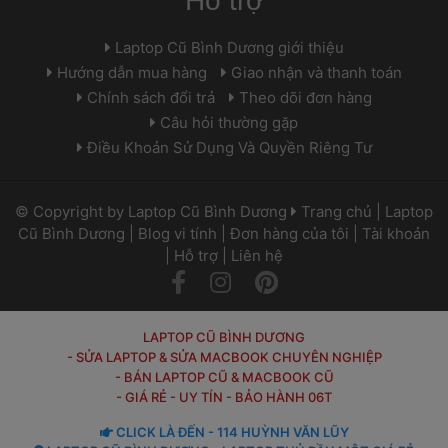
Hỗ trợ
 Laptop Cũ Bình Dương giới thiệu 
 Hướng dẫn mua hàng 
 
 Giao nhận và thanh toán 
 Chính sách đổi trả 
 
 Theo dõi đơn hàng 
 Câu hỏi thường gặp 
 Điều Khoản Sử Dụng Và Quyền Riêng Tư 
 © Copyright by 
Laptop Cũ Bình Dương
 
 
Trang chủ
 | 
Laptop 
Cũ Bình Dương
 | 
Blog vi tính
 | 
Đơn hàng của tôi
 | 
Tài khoản
 | 
Hỗ trợ
 | 
Liên hệ
 
 
LAPTOP CŨ BÌNH DƯƠNG
- SỬA LAPTOP & SỬA MACBOOK CHUYÊN NGHIỆP
- BÁN LAPTOP CŨ & MACBOOK CŨ
- GIÁ RẺ - UY TÍN - BẢO HÀNH 06T
 CLICK LÀ ĐẾN - 114 HUỲNH VĂN LŨY 