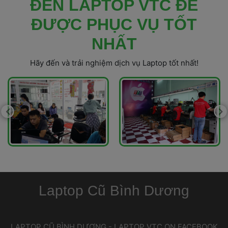
 ĐẾN LAPTOP VTC ĐỂ 
ĐƯỢC PHỤC VỤ TỐT 
NHẤT 
 Hãy đến và trải nghiệm dịch vụ Laptop tốt nhất! 
Laptop Cũ Bình Dương
 LAPTOP CŨ BÌNH DƯƠNG - LAPTOP VTC ON FACEBOOK 