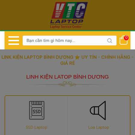
0
LINK KIỆN LAPTOP BÌNH DƯƠNG ⭐️ UY TÍN - CHÍNH HÃNG - 
GIÁ RẺ
LINH KIỆN LATOP BÌNH DƯƠNG
SSD Laptop
Loa Laptop