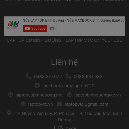
 LAPTOP CŨ BÌNH DƯƠNG - LAPTOP VTC ON YOUTUBE 
Liên hệ
 
 0938.277.672 
 
 
 0933.637.533 
 
 facebook.com/LaptopVTC 
 
 laptopcubinhduong.net 
 
 
 laptopbinhduongvtc.vn 
 
 laptopvtc.vn 
 
 
 laptopvtc@gmail.com 
 
 114 Huỳnh Văn Lũy, P. Phú Lợi, TP. Thủ Dầu Một, Bình 
Dương 