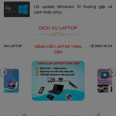
 Lỗi update Windows 10 thường gặp và 
cách khắc phục 
DỊCH VỤ LAPTOP
 HÌNH LAPTOP
VỆ SINH VÀ CÀI
NÂNG CẤP LAPTOP TOÀN
 DIỆN