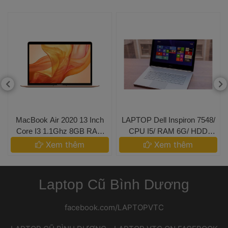
 MacBook Air 2020 13 Inch
 LAPTOP Dell Inspiron 7548/ 
 Core I3 1.1Ghz 8GB RAM 
CPU I5/ RAM 6G/ HDD
256GB SSD 
 500G 
 Xem thêm 
 Xem thêm 
Laptop Cũ Bình Dương
facebook.com/LAPTOPVTC