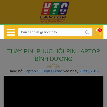
0
 THAY PIN, PHỤC HỒI PIN LAPTOP 
BÌNH DƯƠNG 
Đăng bởi 
Laptop Cũ Bình Dương
 
vào ngày 
 26/03/2019 