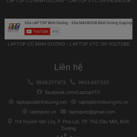
 LAPTOP CŨ BÌNH DƯƠNG - LAPTOP VTC ON FACEBOOK 
 LAPTOP CŨ BÌNH DƯƠNG - LAPTOP VTC ON YOUTUBE 
Liên hệ
 
 0938.277.672 
 
 
 0933.637.533 
 
 facebook.com/LaptopVTC 
 
 laptopcubinhduong.net 
 
 
 laptopbinhduongvtc.vn 
 
 laptopvtc.vn 
 
 
 laptopvtc@gmail.com 
 
 114 Huỳnh Văn Lũy, P. Phú Lợi, TP. Thủ Dầu Một, Bình 
Dương 