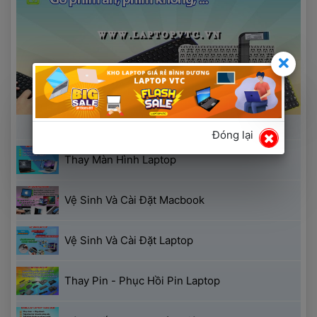
 Thay Bàn Phím Laptop 
Đóng lại
 Thay Màn Hình Laptop 
 Vệ Sinh Và Cài Đặt Macbook 
 Vệ Sinh Và Cài Đặt Laptop 
 Thay Pin - Phục Hồi Pin Laptop 