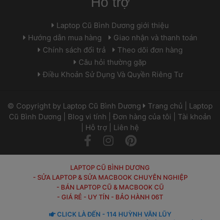
Hỗ trợ
 Laptop Cũ Bình Dương giới thiệu 
 Hướng dẫn mua hàng 
 
 Giao nhận và thanh toán 
 Chính sách đổi trả 
 
 Theo dõi đơn hàng 
 Câu hỏi thường gặp 
 Điều Khoản Sử Dụng Và Quyền Riêng Tư 
 © Copyright by 
Laptop Cũ Bình Dương
 
 
Trang chủ
 | 
Laptop 
Cũ Bình Dương
 | 
Blog vi tính
 | 
Đơn hàng của tôi
 | 
Tài khoản
 | 
Hỗ trợ
 | 
Liên hệ
 
 
LAPTOP CŨ BÌNH DƯƠNG
- SỬA LAPTOP & SỬA MACBOOK CHUYÊN NGHIỆP
- BÁN LAPTOP CŨ & MACBOOK CŨ
- GIÁ RẺ - UY TÍN - BẢO HÀNH 06T
 CLICK LÀ ĐẾN - 114 HUỲNH VĂN LŨY 