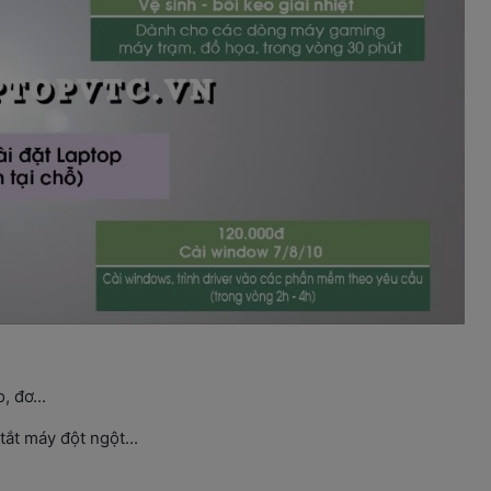
 đơ...
ắt máy đột ngột...