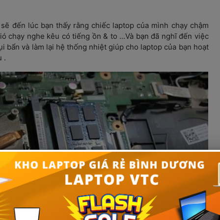
 sẽ đến lúc bạn thấy rằng chiếc laptop của mình chạy chậm 
ó chạy nghe kêu có tiếng ồn & to ...Và bạn đã nghĩ đến việc 
 bẩn và làm lại hệ thống nhiệt giúp cho laptop của bạn hoạt 
 .