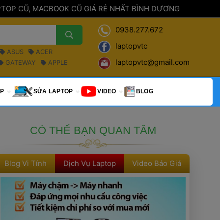
PTOP CŨ, MACBOOK CŨ GIÁ RẺ NHẤT BÌNH DƯƠNG 
0938.277.672
laptopvtc
 ASUS 
 ACER 
laptopvtc@gmail.com
 GATEWAY 
 APPLE 
P 
 SỬA LAPTOP 
 VIDEO 
 BLOG 
CÓ THỂ BẠN QUAN TÂM
Blog Vi Tính
Dịch Vụ Laptop
Video Báo Giá