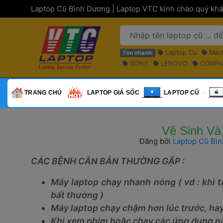
 Laptop Cũ Bình Dương | Laptop VTC kính chào quý khá
 Laptop Cu 
 Mac
Tìm nhanh:
 SONY 
 LENOVO 
 COMPA
 MACBOOK 
 TRANG CHỦ 
 LAPTOP GIÁ SỐC 
 LAPTOP CŨ 
 Vệ Sinh Và
Đăng bởi 
Laptop Cũ Bì
CÁC BỆNH CĂN BẢN THƯỜNG GẶP :
Máy laptop chạy nhanh nóng ( vd : khi t
bất thường )
Máy laptop chạy chậm hơn lúc trước, hay 
Khi xem phim hoặc chạy các ứng dụng nặn