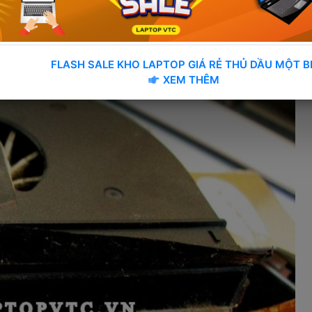
 FLASH SALE KHO LAPTOP GIÁ RẺ THỦ DẦU MỘT B
 XEM THÊM 