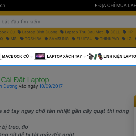
ch 
 ĐỊA CHỈ MUA LA
book Cu 
 Laptop Binh Duong 
 Laptop Thu Dau Mot 
 DELL 
 HP 
Q 
 MSI 
 TOSHIBA 
 SAMSUNG 
 FUJITSU 
 THINKPAD 
 LG 
 MACBOOK CŨ 
 LAPTOP XÁCH TAY 
 LINH KIỆN LAPTO
 Cài Đặt Laptop 
nh Dương
 
vào ngày 
 10/09/2017 
a sờ tay ngay chổ tản nhiệt gần cây quạt thì nóng 
bị treo, đơ
g rất dễ bị tắt máy đột ngột