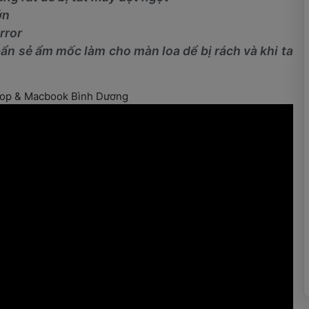
ớn
rror
ẩn sẻ ẩm mốc làm cho màn loa dể bị rách và khi ta 
top & Macbook Bình Dương