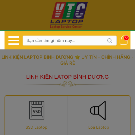
0
LINK KIỆN LAPTOP BÌNH DƯƠNG ⭐️ UY TÍN - CHÍNH HÃNG - 
GIÁ RẺ
LINH KIỆN LATOP BÌNH DƯƠNG
SSD Laptop
Loa Laptop