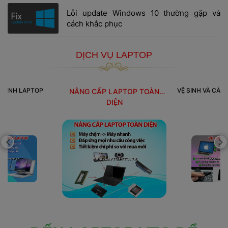
 Lỗi update Windows 10 thường gặp và 
cách khắc phục 
DỊCH VỤ LAPTOP
 HÌNH LAPTOP
VỆ SINH VÀ CÀI
NÂNG CẤP LAPTOP TOÀN
 DIỆN