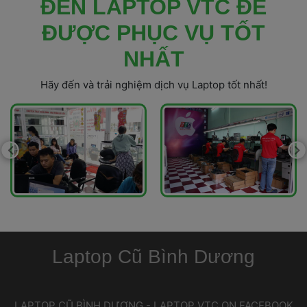
 ĐẾN LAPTOP VTC ĐỂ 
ĐƯỢC PHỤC VỤ TỐT 
NHẤT 
 Hãy đến và trải nghiệm dịch vụ Laptop tốt nhất! 
Laptop Cũ Bình Dương
 LAPTOP CŨ BÌNH DƯƠNG - LAPTOP VTC ON FACEBOOK 