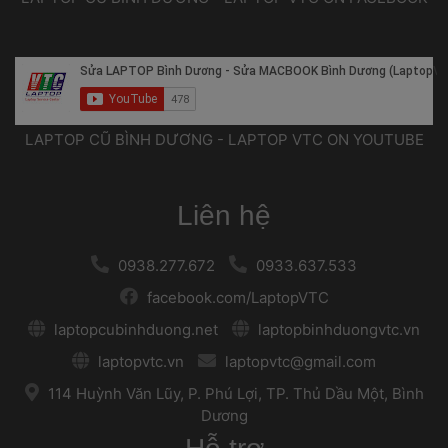
 LAPTOP CŨ BÌNH DƯƠNG - LAPTOP VTC ON YOUTUBE 
Liên hệ
 
 0938.277.672 
 
 
 0933.637.533 
 
 facebook.com/LaptopVTC 
 
 laptopcubinhduong.net 
 
 
 laptopbinhduongvtc.vn 
 
 laptopvtc.vn 
 
 
 laptopvtc@gmail.com 
 
 114 Huỳnh Văn Lũy, P. Phú Lợi, TP. Thủ Dầu Một, Bình 
Dương 