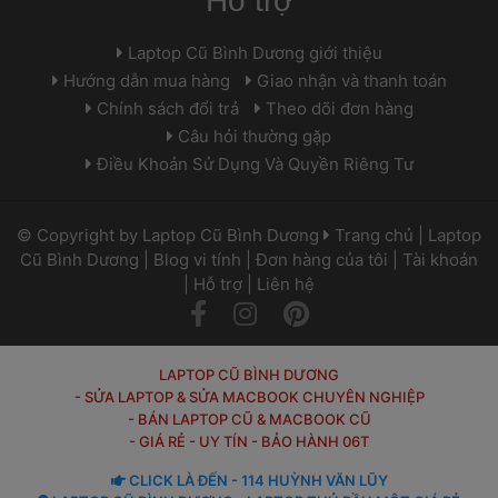
Hỗ trợ
 Laptop Cũ Bình Dương giới thiệu 
 Hướng dẫn mua hàng 
 
 Giao nhận và thanh toán 
 Chính sách đổi trả 
 
 Theo dõi đơn hàng 
 Câu hỏi thường gặp 
 Điều Khoản Sử Dụng Và Quyền Riêng Tư 
 © Copyright by 
Laptop Cũ Bình Dương
 
 
Trang chủ
 | 
Laptop 
Cũ Bình Dương
 | 
Blog vi tính
 | 
Đơn hàng của tôi
 | 
Tài khoản
 | 
Hỗ trợ
 | 
Liên hệ
 
 
LAPTOP CŨ BÌNH DƯƠNG
- SỬA LAPTOP & SỬA MACBOOK CHUYÊN NGHIỆP
- BÁN LAPTOP CŨ & MACBOOK CŨ
- GIÁ RẺ - UY TÍN - BẢO HÀNH 06T
 CLICK LÀ ĐẾN - 114 HUỲNH VĂN LŨY 