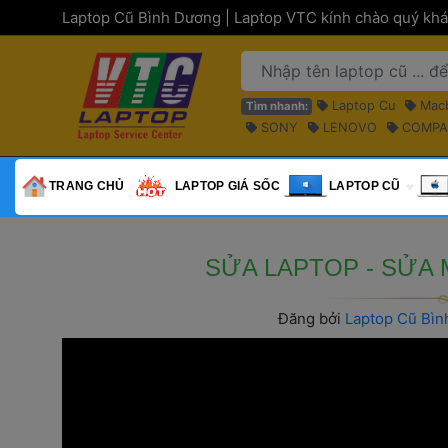
 Laptop Cũ Bình Dương | Laptop VTC kính chào quý khá
 Laptop Cu 
 Mac
Tìm nhanh:
 SONY 
 LENOVO 
 COMPA
 MACBOOK 
 TRANG CHỦ 
 LAPTOP GIÁ SỐC 
 LAPTOP CŨ 
 SỬA LAPTOP - SỬA
Đăng bởi 
Laptop Cũ Bì