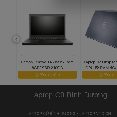
T470S 
 Laptop Lenovo T450s/ I5/ Ram 
 Laptop Dell Inspir
/ 256 
8GB/ SSD 240GB 
CPU I5/ RAM 4G/
s 520/ 
15.6 IN
 Xem thêm 
 Xem t
Laptop Cũ Bình Dương
 LAPTOP CŨ BÌNH DƯƠNG - LAPTOP VTC ON 