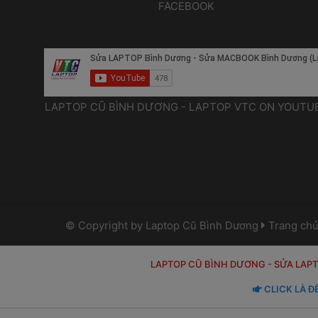
FACEBOOK 
 LAPTOP CŨ BÌNH DƯƠNG - LAPTOP VTC ON YOUTUB
 © Copyright by 
Laptop Cũ Bình Dương
 
 
Trang ch
LAPTOP CŨ BÌNH DƯƠNG
 
- SỬA LAP
 CLICK LÀ Đ