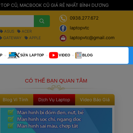
PTOP CŨ, MACBOOK CŨ GIÁ RẺ NHẤT BÌNH DƯƠNG 
0938.277.672
laptopvtc
 ASUS 
 ACER 
laptopvtc@gmail.com
 GATEWAY 
 APPLE 
P 
 SỬA LAPTOP 
 VIDEO 
 BLOG 
CÓ THỂ BẠN QUAN TÂM
Blog Vi Tính
Dịch Vụ Laptop
Video Báo Giá