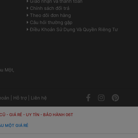
 Giao nhận và thanh toán 
 Chính sách đổi trả 
 Theo dõi đơn hàng 
 Câu hỏi thường gặp 
 Điều Khoản Sử Dụng Và Quyền Riêng Tư 
u Một, 
 
 
hoản
 | 
Hỗ trợ
 | 
Liên hệ
 CŨ
 
- GIÁ RẺ - UY TÍN - BẢO HÀNH 06T
U MỘT GIÁ RẺ 