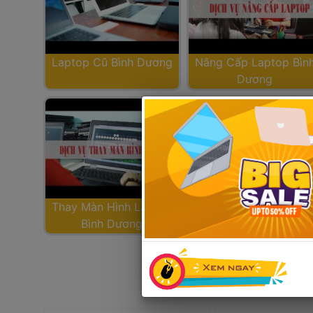
Laptop Cũ Bình Dương
Nâng Cấp Laptop Bình
Dương
Thay Màn Hình Laptop 
Vệ Sinh Macbook Bình
Bình Dương
Dương, Cài Đặt 
Macbook