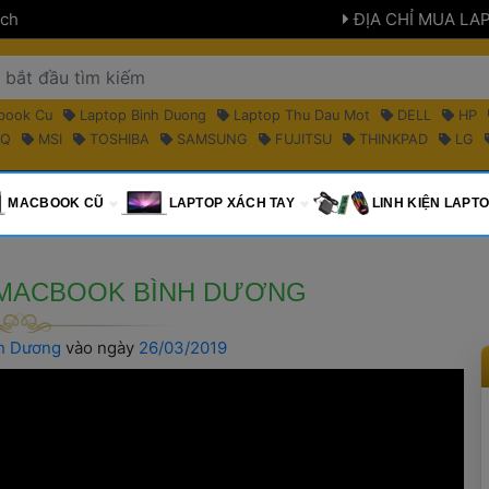
ch 
 ĐỊA CHỈ MUA LA
book Cu 
 Laptop Binh Duong 
 Laptop Thu Dau Mot 
 DELL 
 HP 
Q 
 MSI 
 TOSHIBA 
 SAMSUNG 
 FUJITSU 
 THINKPAD 
 LG 
 MACBOOK CŨ 
 LAPTOP XÁCH TAY 
 LINH KIỆN LAPTO
 MACBOOK BÌNH DƯƠNG 
nh Dương
 
vào ngày 
 26/03/2019 