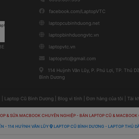
 
 facebook.com/LaptopVTC 
 
 laptopcubinhduong.net 
 
 laptopbinhduongvtc.vn 
E 
 
 laptopvtc.vn 
 
 laptopvtc@gmail.com 
 
 114 Huỳnh Văn Lũy, P. Phú Lợi, TP. Thủ Dầ
Bình Dương 
ủ
 | 
Laptop Cũ Bình Dương
 | 
Blog vi tính
 | 
Đơn hàng của tôi
 | 
Tài k
TOP & SỬA MACBOOK CHUYÊN NGHIỆP
 
- BÁN LAPTOP CŨ & MACBOOK
ẾN - 114 HUỲNH VĂN LŨY 
 LAPTOP CŨ BÌNH DƯƠNG - LAPTOP THỦ DẦ