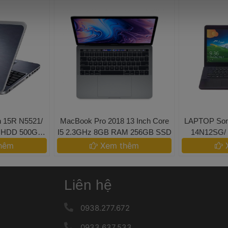
on 15R N5521/ 
 MacBook Pro 2018 13 Inch Core 
 LAPTOP Son
 HDD 500G/ 
I5 2.3GHz 8GB RAM 256GB SSD 
14N12SG/ 
 
H
hêm 
 Xem thêm 
 
Liên hệ
 
 0938.277.672 
 
 0933.637.533 