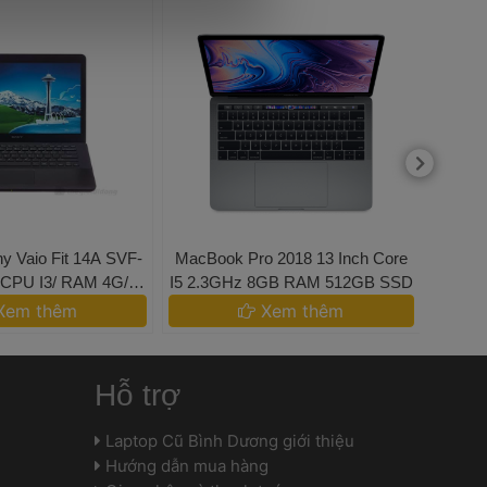
y Vaio Fit 14A SVF-
 MacBook Pro 2018 13 Inch Core 
 Lapto
CPU I3/ RAM 4G/ 
I5 2.3GHz 8GB RAM 512GB SSD 
I5-4
DD 500G 
SSD/
Xem thêm 
 Xem thêm 
Hỗ trợ
 Laptop Cũ Bình Dương giới thiệu 
 Hướng dẫn mua hàng 