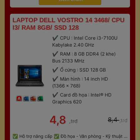
 LAPTOP DELL VOSTRO 14 3468/ CPU 
I3/ RAM 8GB/ SSD 128 
CPU : Intel Core i3-7100U 
Kabylake 2.40 GHz
RAM : 8 GB DDR4 (2 khe) 
Bus 2133 MHz
Ổ cứng : SSD 128 GB
Màn hình : 14 inch HD 
(1366 x 768)
Card đồ họa : Intel® HD 
Graphics 620
 4,8 
 8,4 
,trđ
,trđ
 
Hỗ trợ nâng cấp
Đồ họa - Văn phòng - Kỹ thuật - 