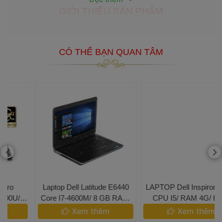
GIỚI THIỆU SẢN PHẨM
 CÓ THỂ BẠN QUAN TÂM 
 Laptop Dell Latitude E6440
 LAPTOP Dell Inspiron 5548/ 
 Core I7-4600M/ 8 GB RAM/
CPU I5/ RAM 4G/ HDD 
6
 240 GB SSD/ Intel HD 4600 
500G/ 15.6 IN 
 Xem thêm 
 Xem thêm 
+ AMD Radeon HD 8690M