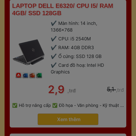
 LAPTOP DELL E6320/ CPU I5/ RAM 
4GB/ SSD 128GB 
Màn hình: 14 inch, 
1366x768
CPU: i5 2540M
RAM: 4GB DDR3
Ổ cứng: SSD 128 GB
Card đồ hoạ: Intel HD 
Graphic
 2,9 
 5,1 
,trđ
,trđ
 
Hỗ trợ nâng cấp
Đồ họa - Văn phòng - Kỹ thuật - 
 
Gaming
Bảo hành 6 tháng
 Xem thêm 