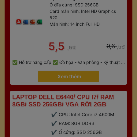
Ổ đĩa cứng: SSD 256GB
Card màn hình: Intel HD Graphics 
520
Màn hình: 14 inch Full HD
 5,5 
 9,6 
,trđ
,trđ
 
Hỗ trợ nâng cấp
Đồ họa - Văn phòng - Kỹ thuật - 
 
Gaming
Bảo hành 6 tháng
 Xem thêm 
 LAPTOP DELL E6440/ CPU I7/ RAM 
8GB/ SSD 256GB/ VGA RỜI 2GB 
CPU: Intel Core i7 4600M
RAM: 8GB DDR3
Ổ cứng: SSD 256GB