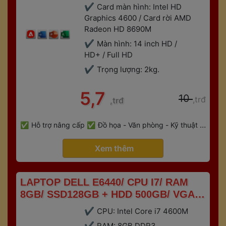
Card màn hình: Intel HD 
Graphics 4600 / Card rời AMD 
Radeon HD 8690M
Màn hình: 14 inch HD / 
HD+ / Full HD
Trọng lượng: 2kg. 
 5,7 
 10 
,trđ
,trđ
 
Hỗ trợ nâng cấp
Đồ họa - Văn phòng - Kỹ thuật - 
 
Gaming
Bảo hành 6 tháng
 Xem thêm 
 LAPTOP DELL E6440/ CPU I7/ RAM 
8GB/ SSD128GB + HDD 500GB/ VGA 
RỜI 2GB 
CPU: Intel Core i7 4600M
RAM: 8GB DDR3