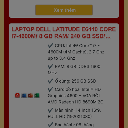
 
Gaming
Bảo hành 6 tháng
 Xem thêm 
 LAPTOP DELL LATITUDE E6440 CORE 
I7-4600M/ 8 GB RAM/ 240 GB SSD/ 
INTEL HD 4600 + AMD RADEON HD 
CPU: Intel® Core™ i7 - 
8690M 2G/ 14 FULL HD 
4600M (4M Cache), 2.7 Ghz 
up to 3.4 Ghz
RAM: 8 GB DDR3 1600 
MHz
Ổ cứng: 256 GB SSD
Card đồ họa: Intel® HD 
Graphics 4600 + VGA RỜI 
AMD Radeon HD 8690M 2G
Màn hình: 14 inch 16:9, 
FULL HD (1920X1080)
Bảo hành: 06 tháng