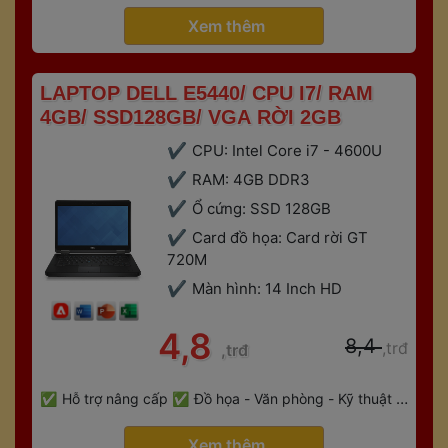
 
Gaming
Bảo hành 6 tháng
 Xem thêm 
 LAPTOP DELL E5440/ CPU I7/ RAM 
4GB/ SSD128GB/ VGA RỜI 2GB 
CPU: Intel Core i7 - 4600U
RAM: 4GB DDR3
Ổ cứng: SSD 128GB
Card đồ họa: Card rời GT 
720M
Màn hình: 14 Inch HD
 4,8 
 8,4 
,trđ
,trđ
 
Hỗ trợ nâng cấp
Đồ họa - Văn phòng - Kỹ thuật - 
 
Gaming
Bảo hành 6 tháng
 Xem thêm 