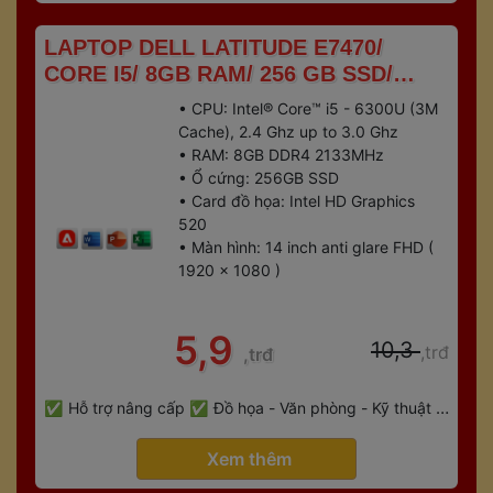
 LAPTOP DELL LATITUDE E7470/ 
CORE I5/ 8GB RAM/ 256 GB SSD/ 
TOUCH SCREEN 
• CPU: Intel® Core™ i5 - 6300U (3M 
Cache), 2.4 Ghz up to 3.0 Ghz
• RAM: 8GB DDR4 2133MHz
• Ổ cứng: 256GB SSD
• Card đồ họa: Intel HD Graphics 
520
• Màn hình: 14 inch anti glare FHD ( 
1920 x 1080 )
 5,9 
 10,3 
,trđ
,trđ
 
Hỗ trợ nâng cấp
Đồ họa - Văn phòng - Kỹ thuật - 
 
Gaming
Bảo hành 6 tháng
 Xem thêm 