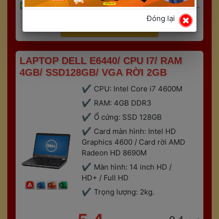
 
Hỗ trợ nâng cấp
Đồ họa - Văn phòng - Kỹ thuật - 
 
Gaming
Bảo hành 6 tháng
Đóng lại
 Xem thêm 
 LAPTOP DELL E6440/ CPU I7/ RAM 
4GB/ SSD128GB/ VGA RỜI 2GB 
CPU: Intel Core i7 4600M
RAM: 4GB DDR3
Ổ cứng: SSD 128GB
Card màn hình: Intel HD 
Graphics 4600 / Card rời AMD 
Radeon HD 8690M
Màn hình: 14 inch HD / 
HD+ / Full HD
Trọng lượng: 2kg.