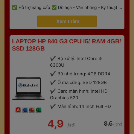
 
Hỗ trợ nâng cấp
Đồ họa - Văn phòng - Kỹ thuật - 
 
Gaming
Bảo hành 6 tháng
 Xem thêm 
 LAPTOP HP 840 G3 CPU I5/ RAM 4GB/ 
SSD 128GB 
Bộ xử lý: Intel Core i5 
6300U
Bộ nhớ trong: 4GB DDR4
Ổ đĩa cứng: SSD 128GB
Card màn hình: Intel HD 
Graphics 520
Màn hình: 14 inch Full HD
 4,9 
 8,6 
,trđ
,trđ