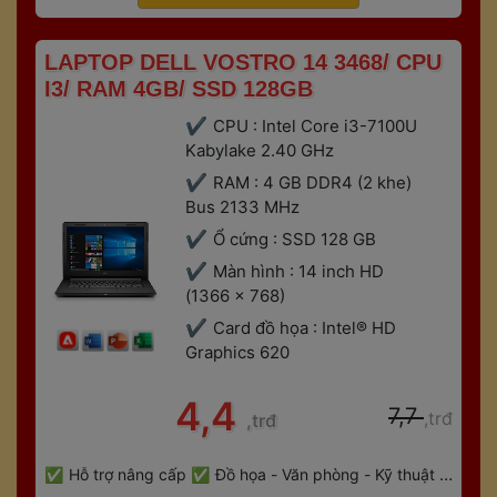
 LAPTOP DELL VOSTRO 14 3468/ CPU 
I3/ RAM 4GB/ SSD 128GB 
CPU : Intel Core i3-7100U 
Kabylake 2.40 GHz
RAM : 4 GB DDR4 (2 khe) 
Bus 2133 MHz
Ổ cứng : SSD 128 GB
Màn hình : 14 inch HD 
(1366 x 768)
Card đồ họa : Intel® HD 
Graphics 620
 4,4 
 7,7 
,trđ
,trđ
 
Hỗ trợ nâng cấp
Đồ họa - Văn phòng - Kỹ thuật - 