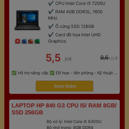
CPU Intel Core i5 7200U
RAM 4GB DDR3L, 1600 
MHz
Ổ cứng SSD 128GB
Card đồ họa Intel UHD 
Graphic
 5,5 
 9,6 
,trđ
,trđ
 
Hỗ trợ nâng cấp
Đồ họa - Văn phòng - Kỹ thuật - 
 
Gaming
Bảo hành 6 tháng
 Xem thêm 
 LAPTOP HP 840 G3 CPU I5/ RAM 8GB/ 
SSD 256GB 
Bộ xử lý: Intel Core i5 6300U
Bộ nhớ trong: 8GB DDR4