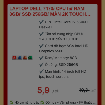
 LAPTOP DELL 7470/ CPU I5/ RAM 
8GB/ SSD 256GB/ MÀN 2K TOUCH 
SCREEN 
CPU: intel Core i5-6300U 
Haswell
Tần số xung nhịp CPU: 
2.40 GHz đến 3.10 GHz
Card đồ họa: VGA Intel HD 
Graphics 5500
Ram/ Memory: 8GB
Ổ cứng: SSD 256GB
Màn hình: 14 inch full HD 
ips, touch screen.
 5,9 
 10,3 
,trđ
,trđ
 
Hỗ trợ nâng cấp
Đồ họa - Văn phòng - Kỹ thuật - 