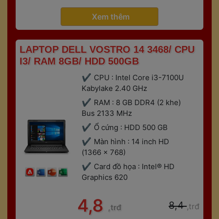
 
Gaming
Bảo hành 6 tháng
 Xem thêm 
 LAPTOP DELL VOSTRO 14 3468/ CPU 
I3/ RAM 8GB/ HDD 500GB 
CPU : Intel Core i3-7100U 
Kabylake 2.40 GHz
RAM : 8 GB DDR4 (2 khe) 
Bus 2133 MHz
Ổ cứng : HDD 500 GB
Màn hình : 14 inch HD 
(1366 x 768)
Card đồ họa : Intel® HD 
Graphics 620
 4,8 
 8,4 
,trđ
,trđ