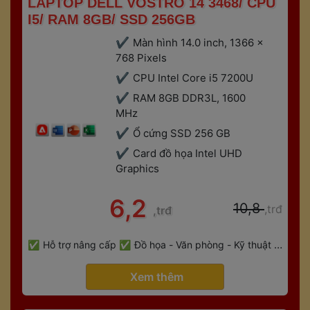
 LAPTOP DELL VOSTRO 14 3468/ CPU 
I5/ RAM 8GB/ SSD 256GB 
Màn hình 14.0 inch, 1366 x 
768 Pixels 
CPU Intel Core i5 7200U
RAM 8GB DDR3L, 1600 
MHz
Ổ cứng SSD 256 GB
Card đồ họa Intel UHD 
Graphic
 6,2 
 10,8 
,trđ
,trđ
 
Hỗ trợ nâng cấp
Đồ họa - Văn phòng - Kỹ thuật - 
 
Gaming
Bảo hành 6 tháng
 Xem thêm 