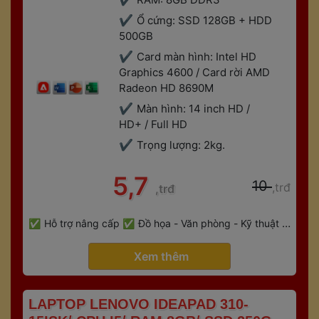
Ổ cứng: SSD 128GB + HDD 
500GB
Card màn hình: Intel HD 
Graphics 4600 / Card rời AMD 
Radeon HD 8690M
Màn hình: 14 inch HD / 
HD+ / Full HD
Trọng lượng: 2kg.
 5,7 
 10 
,trđ
,trđ
 
Hỗ trợ nâng cấp
Đồ họa - Văn phòng - Kỹ thuật - 
 
Gaming
Bảo hành 6 tháng
 Xem thêm 
 LAPTOP LENOVO IDEAPAD 310-