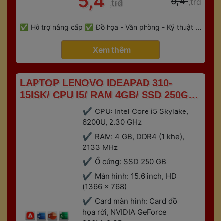
 5,4 
 9,4 
,trđ
,trđ
 
Hỗ trợ nâng cấp
Đồ họa - Văn phòng - Kỹ thuật - 
 
Gaming
Bảo hành 6 tháng
 Xem thêm 
 LAPTOP LENOVO IDEAPAD 310-
15ISK/ CPU I5/ RAM 4GB/ SSD 250GB/ 
VGA RỜI 2GB 
CPU: Intel Core i5 Skylake, 
6200U, 2.30 GHz
RAM: 4 GB, DDR4 (1 khe), 
2133 MHz
Ổ cứng: SSD 250 GB
Màn hình: 15.6 inch, HD 
(1366 x 768)
Card màn hình: Card đồ 
họa rời, NVIDIA GeForce 