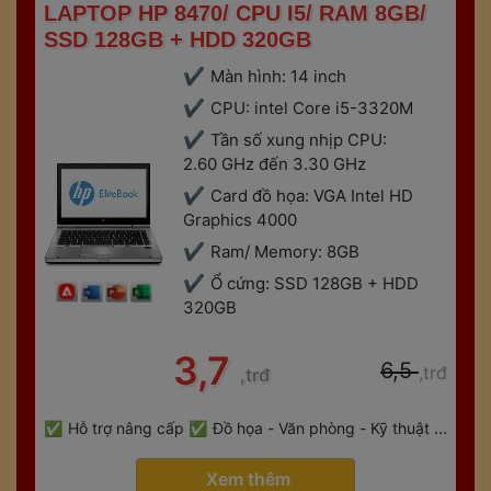
 LAPTOP HP 8470/ CPU I5/ RAM 8GB/ 
SSD 128GB + HDD 320GB 
Màn hình: 14 inch
CPU: intel Core i5-3320M
Tần số xung nhịp CPU: 
2.60 GHz đến 3.30 GHz
Card đồ họa: VGA Intel HD 
Graphics 4000
Ram/ Memory: 8GB
Ổ cứng: SSD 128GB + HDD 
320GB
 3,7 
 6,5 
,trđ
,trđ
 
Hỗ trợ nâng cấp
Đồ họa - Văn phòng - Kỹ thuật - 
 
Gaming
Bảo hành 6 tháng
 Xem thêm 