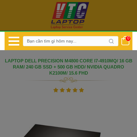
0
 LAPTOP DELL PRECISION M4800 CORE I7-4910MQ/ 16 GB 
RAM/ 240 GB SSD + 500 GB HDD/ NVIDIA QUADRO 
K2100M/ 15.6 FHD 
 
 
 
 