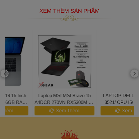
 2G/ 14 FULL HD 
 XEM THÊM SẢN PHẨM 
 Laptop MSI MSI Bravo 15 
 LAPTOP DELL INSPIRON
A4DCR 270VN RX5300M R5 
 3521/ CPU I5/ RAM 4GB/ 
4600H 8GB 256GB 
SSD 128GB 
 Xem thêm 
 Xem thêm 