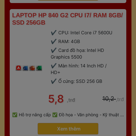
 LAPTOP HP 840 G2 CPU I7/ RAM 8GB/ 
SSD 256GB 
CPU: Intel Core i7 5600U
RAM: 4GB
Card đồ họa: Intel HD 
Graphics 5500
Màn hình: 14 Inch HD / 
HD+
Ổ cứng: SSD 256 GB
 5,8 
 10,2 
,trđ
,trđ
 
Hỗ trợ nâng cấp
Đồ họa - Văn phòng - Kỹ thuật - 
 
Gaming
Bảo hành 6 tháng
 Xem thêm 