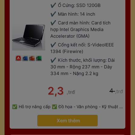
Ổ Cứng: SSD 120GB
Màn hình: 14 inch
Card màn hình: Card tích 
hợp Intel Graphics Media 
Accelerator (GMA)
Cổng kết nối: S-VideoIEEE 
1394 (Firewire)
Kích thước, khối lượng: Dài 
30 mm - Rộng 237 mm - Dày 
334 mm - Nặng 2.2 kg
 2,3 
 4 
,trđ
,trđ
 
Hỗ trợ nâng cấp
Đồ họa - Văn phòng - Kỹ thuật - 
 
Gaming
Bảo hành 6 tháng
 Xem thêm 