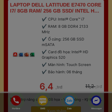
 LAPTOP DELL LATITUDE E7470 CORE 
I7/ 8GB RAM/ 256 GB SSD/ INTEL HD 
520/ TOUCH SCREEN 
CPU: Intel® Core™ i7
RAM: 8 GB DDR4 2133 
MHz
Ổ cứng: 256 GB SSD 
mSATA
Card đồ họa: Intel® HD 
Graphics 520
Màn hình: Touch Screen
Bảo hành: 06 tháng
 6,4 
 11,2 
,trđ
,trđ
 
Hỗ trợ nâng cấp
Đồ họa - Văn phòng - Kỹ thuật - 
 
Gaming
Bảo hành 6 tháng
Hotline
SMS
Zalo
Messager
 Xem thêm 