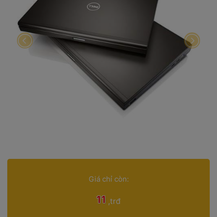
Giá chỉ còn: 
 11 
 
,trđ