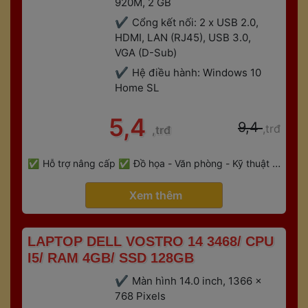
920M, 2 GB
Cổng kết nối: 2 x USB 2.0, 
HDMI, LAN (RJ45), USB 3.0, 
VGA (D-Sub)
Hệ điều hành: Windows 10 
Home SL
 5,4 
 9,4 
,trđ
,trđ
 
Hỗ trợ nâng cấp
Đồ họa - Văn phòng - Kỹ thuật - 
 
Gaming
Bảo hành 6 tháng
 Xem thêm 
 LAPTOP DELL VOSTRO 14 3468/ CPU 
I5/ RAM 4GB/ SSD 128GB 
Màn hình 14.0 inch, 1366 x 
768 Pixels 