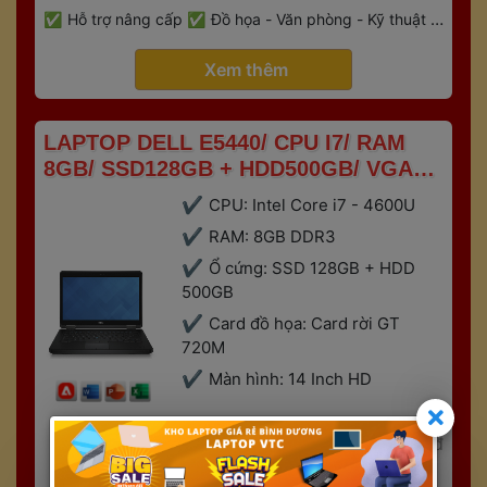
 
Hỗ trợ nâng cấp
Đồ họa - Văn phòng - Kỹ thuật - 
 
Gaming
Bảo hành 6 tháng
 Xem thêm 
 LAPTOP DELL E5440/ CPU I7/ RAM 
8GB/ SSD128GB + HDD500GB/ VGA 
RỜI 2GB 
CPU: Intel Core i7 - 4600U
RAM: 8GB DDR3
Ổ cứng: SSD 128GB + HDD 
500GB
Card đồ họa: Card rời GT 
720M
Màn hình: 14 Inch HD
 5,3 
 9,3 
,trđ
,trđ