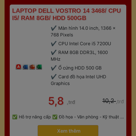
 LAPTOP DELL VOSTRO 14 3468/ CPU 
I5/ RAM 8GB/ HDD 500GB 
Màn hình 14.0 inch, 1366 x 
768 Pixels 
CPU Intel Core i5 7200U
RAM 8GB DDR3L, 1600 
MHz
Ổ cứng HDD 500 GB
Card đồ họa Intel UHD 
Graphic
 5,8 
 10,2 
,trđ
,trđ
 
Hỗ trợ nâng cấp
Đồ họa - Văn phòng - Kỹ thuật - 
 
Gaming
Bảo hành 6 tháng
 Xem thêm 