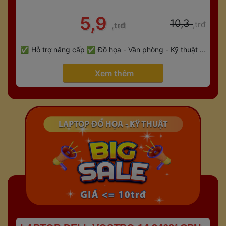
 5,9 
 10,3 
,trđ
,trđ
 
Hỗ trợ nâng cấp
Đồ họa - Văn phòng - Kỹ thuật - 
 
Gaming
Bảo hành 6 tháng
 Xem thêm 