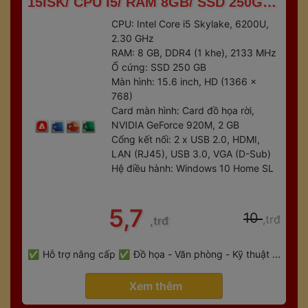
15ISK/ CPU I5/ RAM 8GB/ SSD 250GB/ 
VGA RỜI 2GB 
CPU: Intel Core i5 Skylake, 6200U, 
2.30 GHz
RAM: 8 GB, DDR4 (1 khe), 2133 MHz
Ổ cứng: SSD 250 GB
Màn hình: 15.6 inch, HD (1366 x 
768)
Card màn hình: Card đồ họa rời, 
NVIDIA GeForce 920M, 2 GB
Cổng kết nối: 2 x USB 2.0, HDMI, 
LAN (RJ45), USB 3.0, VGA (D-Sub)
Hệ điều hành: Windows 10 Home SL
 5,7 
 10 
,trđ
,trđ
 
Hỗ trợ nâng cấp
Đồ họa - Văn phòng - Kỹ thuật - 
 
Gaming
Bảo hành 6 tháng
 Xem thêm 