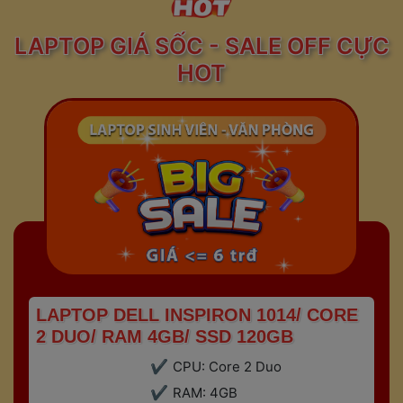
 LAPTOP GIÁ SỐC - SALE OFF CỰC 
HOT 
 LAPTOP DELL INSPIRON 1014/ CORE 
2 DUO/ RAM 4GB/ SSD 120GB 
CPU: Core 2 Duo
RAM: 4GB