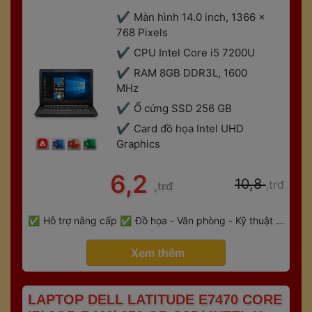
Màn hình 14.0 inch, 1366 x 
768 Pixels 
CPU Intel Core i5 7200U
RAM 8GB DDR3L, 1600 
MHz
Ổ cứng SSD 256 GB
Card đồ họa Intel UHD 
Graphic
 6,2 
 10,8 
,trđ
,trđ
 
Hỗ trợ nâng cấp
Đồ họa - Văn phòng - Kỹ thuật - 
 
Gaming
Bảo hành 6 tháng
 Xem thêm 
 LAPTOP DELL LATITUDE E7470 CORE 