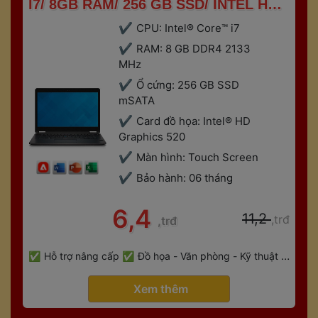
I7/ 8GB RAM/ 256 GB SSD/ INTEL HD 
520/ TOUCH SCREEN 
CPU: Intel® Core™ i7
RAM: 8 GB DDR4 2133 
MHz
Ổ cứng: 256 GB SSD 
mSATA
Card đồ họa: Intel® HD 
Graphics 520
Màn hình: Touch Screen
Bảo hành: 06 tháng
 6,4 
 11,2 
,trđ
,trđ
 
Hỗ trợ nâng cấp
Đồ họa - Văn phòng - Kỹ thuật - 
 
Gaming
Bảo hành 6 tháng
 Xem thêm 