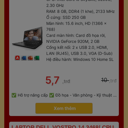
2.30 GHz
RAM: 8 GB, DDR4 (1 khe), 2133 MHz
Ổ cứng: SSD 250 GB
Màn hình: 15.6 inch, HD (1366 x 
768)
Card màn hình: Card đồ họa rời, 
NVIDIA GeForce 920M, 2 GB
Cổng kết nối: 2 x USB 2.0, HDMI, 
LAN (RJ45), USB 3.0, VGA (D-Sub)
Hệ điều hành: Windows 10 Home SL
 5,7 
 10 
,trđ
,trđ
 
Hỗ trợ nâng cấp
Đồ họa - Văn phòng - Kỹ thuật - 
 
Gaming
Bảo hành 6 tháng
 Xem thêm 
 LAPTOP DELL VOSTRO 14 3468/ CPU 