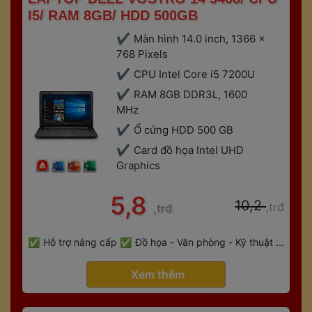
I5/ RAM 8GB/ HDD 500GB 
Màn hình 14.0 inch, 1366 x 
768 Pixels 
CPU Intel Core i5 7200U
RAM 8GB DDR3L, 1600 
MHz
Ổ cứng HDD 500 GB
Card đồ họa Intel UHD 
Graphic
 5,8 
 10,2 
,trđ
,trđ
 
Hỗ trợ nâng cấp
Đồ họa - Văn phòng - Kỹ thuật - 
 
Gaming
Bảo hành 6 tháng
 Xem thêm 