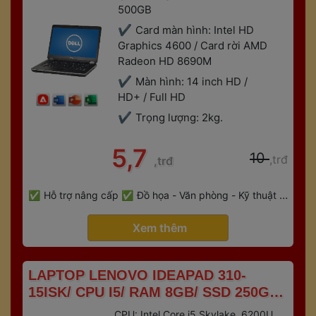
500GB
Card màn hình: Intel HD 
Graphics 4600 / Card rời AMD 
Radeon HD 8690M
Màn hình: 14 inch HD / 
HD+ / Full HD
Trọng lượng: 2kg.
 5,7 
 10 
,trđ
,trđ
 
Hỗ trợ nâng cấp
Đồ họa - Văn phòng - Kỹ thuật - 
 
Gaming
Bảo hành 6 tháng
 Xem thêm 
 LAPTOP LENOVO IDEAPAD 310-
15ISK/ CPU I5/ RAM 8GB/ SSD 250GB/ 
VGA RỜI 2GB 
CPU: Intel Core i5 Skylake, 6200U, 