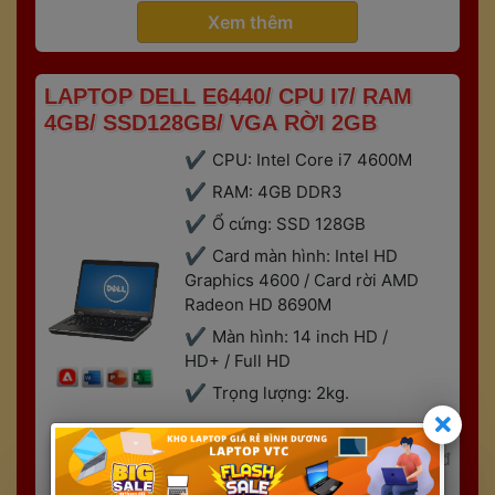
 Xem thêm 
 LAPTOP DELL E6440/ CPU I7/ RAM 
4GB/ SSD128GB/ VGA RỜI 2GB 
CPU: Intel Core i7 4600M
RAM: 4GB DDR3
Ổ cứng: SSD 128GB
Card màn hình: Intel HD 
Graphics 4600 / Card rời AMD 
Radeon HD 8690M
Màn hình: 14 inch HD / 
HD+ / Full HD
Trọng lượng: 2kg.
 5,4 
 9,4 
,trđ
,trđ