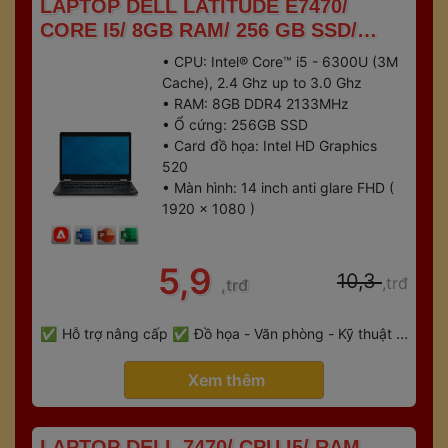
 LAPTOP DELL LATITUDE E7470/ 
CORE I5/ 8GB RAM/ 256 GB SSD/ 
TOUCH SCREEN 
• CPU: Intel® Core™ i5 - 6300U (3M 
Cache), 2.4 Ghz up to 3.0 Ghz
• RAM: 8GB DDR4 2133MHz
• Ổ cứng: 256GB SSD
• Card đồ họa: Intel HD Graphics 
520
• Màn hình: 14 inch anti glare FHD ( 
1920 x 1080 )
 5,9 
 10,3 
,trđ
,trđ
 
Hỗ trợ nâng cấp
Đồ họa - Văn phòng - Kỹ thuật - 
 
Gaming
Bảo hành 6 tháng
 Xem thêm 
 LAPTOP DELL 7470/ CPU I5/ RAM 