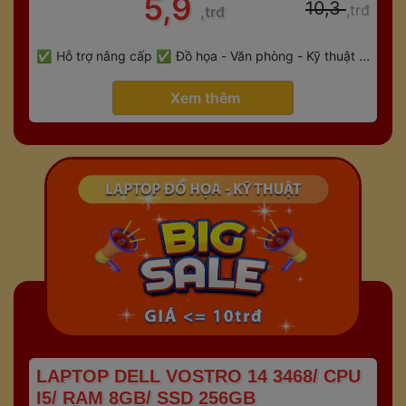
 5,9 
 10,3 
,trđ
,trđ
 
Hỗ trợ nâng cấp
Đồ họa - Văn phòng - Kỹ thuật - 
 
Gaming
Bảo hành 6 tháng
 Xem thêm 
 LAPTOP DELL VOSTRO 14 3468/ CPU 
I5/ RAM 8GB/ SSD 256GB 