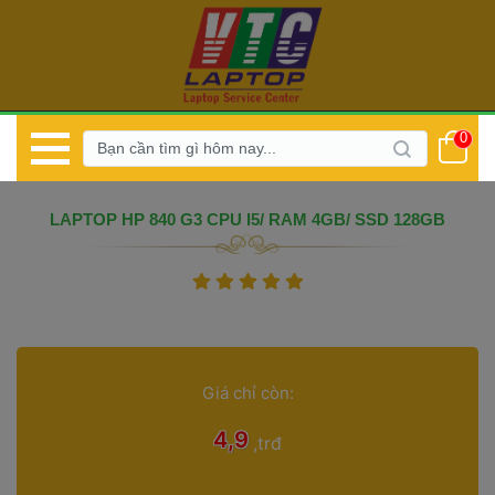
0
 LAPTOP HP 840 G3 CPU I5/ RAM 4GB/ SSD 128GB 
 
 
 
 
Giá chỉ còn: 
 4,9 
 
,trđ