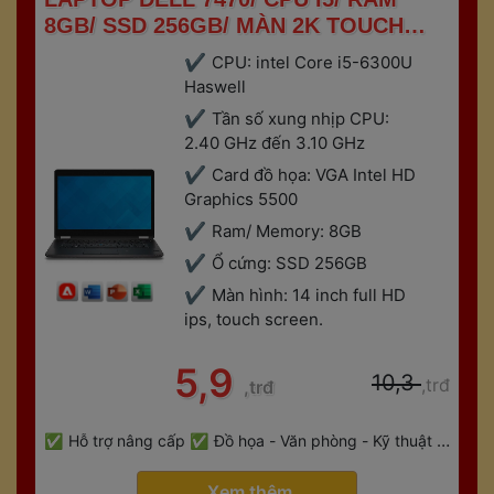
8GB/ SSD 256GB/ MÀN 2K TOUCH 
SCREEN 
CPU: intel Core i5-6300U 
Haswell
Tần số xung nhịp CPU: 
2.40 GHz đến 3.10 GHz
Card đồ họa: VGA Intel HD 
Graphics 5500
Ram/ Memory: 8GB
Ổ cứng: SSD 256GB
Màn hình: 14 inch full HD 
ips, touch screen.
 5,9 
 10,3 
,trđ
,trđ
 
Hỗ trợ nâng cấp
Đồ họa - Văn phòng - Kỹ thuật - 
 
Gaming
Bảo hành 6 tháng
 Xem thêm 