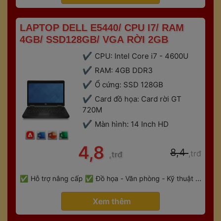
 LAPTOP DELL E5440/ CPU I7/ RAM 
4GB/ SSD128GB/ VGA RỜI 2GB 
CPU: Intel Core i7 - 4600U
RAM: 4GB DDR3
Ổ cứng: SSD 128GB
Card đồ họa: Card rời GT 
720M
Màn hình: 14 Inch HD
 4,8 
 8,4 
,trđ
,trđ
 
Hỗ trợ nâng cấp
Đồ họa - Văn phòng - Kỹ thuật - 
 
Gaming
Bảo hành 6 tháng
 Xem thêm 