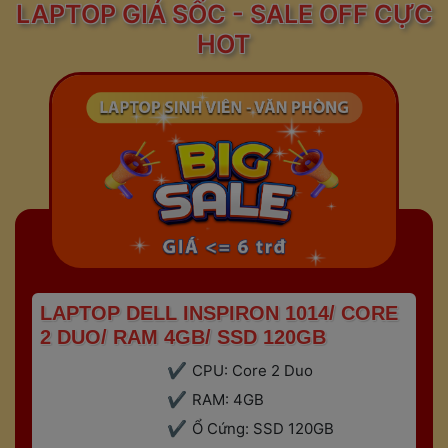
 LAPTOP GIÁ SỐC - SALE OFF CỰC 
HOT 
 LAPTOP DELL INSPIRON 1014/ CORE 
2 DUO/ RAM 4GB/ SSD 120GB 
CPU: Core 2 Duo
RAM: 4GB
Ổ Cứng: SSD 120GB