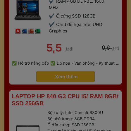
RAM 4GB DDR3L, 1600 
MHz
Ổ cứng SSD 128GB
Card đồ họa Intel UHD 
Graphic
 5,5 
 9,6 
,trđ
,trđ
 
Hỗ trợ nâng cấp
Đồ họa - Văn phòng - Kỹ thuật - 
 
Gaming
Bảo hành 6 tháng
 Xem thêm 
 LAPTOP HP 840 G3 CPU I5/ RAM 8GB/ 
SSD 256GB 
Bộ xử lý: Intel Core i5 6300U
Bộ nhớ trong: 8GB DDR4
Ổ đĩa cứng: SSD 256GB
Card màn hình: Intel HD Graphics 