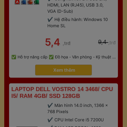
HDMI, LAN (RJ45), USB 3.0, 
VGA (D-Sub)
Hệ điều hành: Windows 10 
Home SL
 5,4 
 9,4 
,trđ
,trđ
 
Hỗ trợ nâng cấp
Đồ họa - Văn phòng - Kỹ thuật - 
 
Gaming
Bảo hành 6 tháng
 Xem thêm 
 LAPTOP DELL VOSTRO 14 3468/ CPU 
I5/ RAM 4GB/ SSD 128GB 
Màn hình 14.0 inch, 1366 x 
768 Pixels 
CPU Intel Core i5 7200U