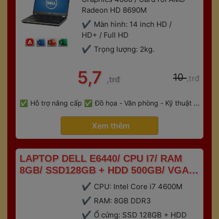
Radeon HD 8690M
Màn hình: 14 inch HD / 
HD+ / Full HD
Trọng lượng: 2kg. 
 5,7 
 10 
,trđ
,trđ
 
Hỗ trợ nâng cấp
Đồ họa - Văn phòng - Kỹ thuật - 
 
Gaming
Bảo hành 6 tháng
 Xem thêm 
 LAPTOP DELL E6440/ CPU I7/ RAM 
8GB/ SSD128GB + HDD 500GB/ VGA 
RỜI 2GB 
CPU: Intel Core i7 4600M
RAM: 8GB DDR3
Ổ cứng: SSD 128GB + HDD 