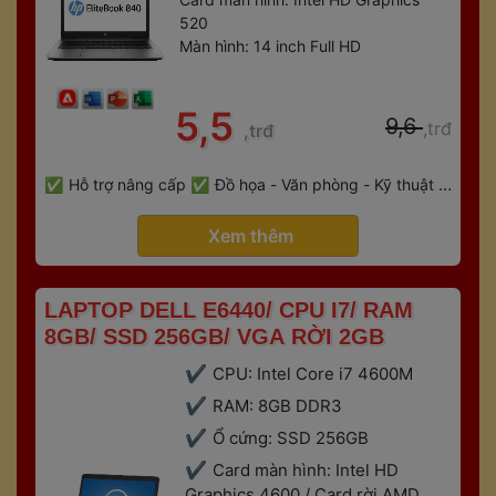
520
Màn hình: 14 inch Full HD
 5,5 
 9,6 
,trđ
,trđ
 
Hỗ trợ nâng cấp
Đồ họa - Văn phòng - Kỹ thuật - 
 
Gaming
Bảo hành 6 tháng
 Xem thêm 
 LAPTOP DELL E6440/ CPU I7/ RAM 
8GB/ SSD 256GB/ VGA RỜI 2GB 
CPU: Intel Core i7 4600M
RAM: 8GB DDR3
Ổ cứng: SSD 256GB
Card màn hình: Intel HD 
Graphics 4600 / Card rời AMD 