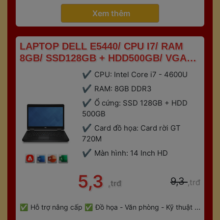
 
Gaming
Bảo hành 6 tháng
 Xem thêm 
 LAPTOP DELL E5440/ CPU I7/ RAM 
8GB/ SSD128GB + HDD500GB/ VGA 
RỜI 2GB 
CPU: Intel Core i7 - 4600U
RAM: 8GB DDR3
Ổ cứng: SSD 128GB + HDD 
500GB
Card đồ họa: Card rời GT 
720M
Màn hình: 14 Inch HD
 5,3 
 9,3 
,trđ
,trđ
 
Hỗ trợ nâng cấp
Đồ họa - Văn phòng - Kỹ thuật - 
 
Gaming
Bảo hành 6 tháng