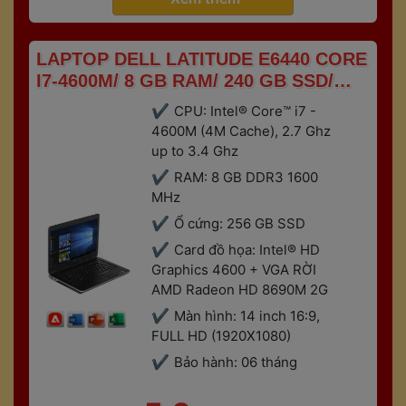
 LAPTOP DELL LATITUDE E6440 CORE 
I7-4600M/ 8 GB RAM/ 240 GB SSD/ 
INTEL HD 4600 + AMD RADEON HD 
CPU: Intel® Core™ i7 - 
8690M 2G/ 14 FULL HD 
4600M (4M Cache), 2.7 Ghz 
up to 3.4 Ghz
RAM: 8 GB DDR3 1600 
MHz
Ổ cứng: 256 GB SSD
Card đồ họa: Intel® HD 
Graphics 4600 + VGA RỜI 
AMD Radeon HD 8690M 2G
Màn hình: 14 inch 16:9, 
FULL HD (1920X1080)
Bảo hành: 06 tháng