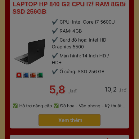
 LAPTOP HP 840 G2 CPU I7/ RAM 8GB/ 
SSD 256GB 
CPU: Intel Core i7 5600U
RAM: 4GB
Card đồ họa: Intel HD 
Graphics 5500
Màn hình: 14 Inch HD / 
HD+
Ổ cứng: SSD 256 GB
 5,8 
 10,2 
,trđ
,trđ
 
Hỗ trợ nâng cấp
Đồ họa - Văn phòng - Kỹ thuật - 
 
Gaming
Bảo hành 6 tháng
 Xem thêm 