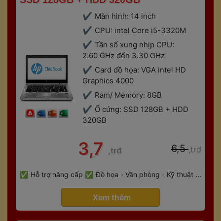
Màn hình: 14 inch
CPU: intel Core i5-3320M
Tần số xung nhịp CPU: 
2.60 GHz đến 3.30 GHz
Card đồ họa: VGA Intel HD 
Graphics 4000
Ram/ Memory: 8GB
Ổ cứng: SSD 128GB + HDD 
320GB
 3,7 
 6,5 
,trđ
,trđ
 
Hỗ trợ nâng cấp
Đồ họa - Văn phòng - Kỹ thuật - 
 
Gaming
Bảo hành 6 tháng
 Xem thêm 