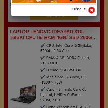
 
Hỗ trợ nâng cấp
Đồ họa - Văn phòng - Kỹ thuật - 
Đóng lại
 
Gaming
Bảo hành 6 tháng
 Xem thêm 
 LAPTOP LENOVO IDEAPAD 310-
15ISK/ CPU I5/ RAM 4GB/ SSD 250GB/ 
VGA RỜI 2GB 
CPU: Intel Core i5 Skylake, 
6200U, 2.30 GHz
RAM: 4 GB, DDR4 (1 khe), 
2133 MHz
Ổ cứng: SSD 250 GB
Màn hình: 15.6 inch, HD 
(1366 x 768)
Card màn hình: Card đồ 
họa rời, NVIDIA GeForce 
920M, 2 GB
Cổng kết nối: 2 x USB 2.0, 