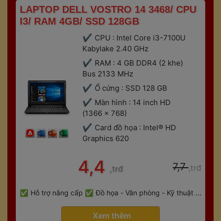
 LAPTOP DELL VOSTRO 14 3468/ CPU 
I3/ RAM 4GB/ SSD 128GB 
CPU : Intel Core i3-7100U 
Kabylake 2.40 GHz
RAM : 4 GB DDR4 (2 khe) 
Bus 2133 MHz
Ổ cứng : SSD 128 GB
Màn hình : 14 inch HD 
(1366 x 768)
Card đồ họa : Intel® HD 
Graphics 620
 4,4 
 7,7 
,trđ
,trđ
 
Hỗ trợ nâng cấp
Đồ họa - Văn phòng - Kỹ thuật - 
 
Gaming
Bảo hành 6 tháng
 Xem thêm 