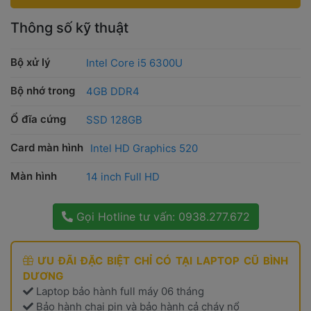
Thông số kỹ thuật
Bộ xử lý
 Intel Core i5 6300U
Bộ nhớ trong
 4GB DDR4
Ổ đĩa cứng
 SSD 128GB
Card màn hình
 Intel HD Graphics 520
Màn hình
 14 inch Full HD
 
Gọi Hotline tư vấn: 0938.277.672 
 ƯU ĐÃI ĐẶC BIỆT CHỈ CÓ TẠI 
LAPTOP CŨ BÌNH 
DƯƠNG
 Laptop bảo hành full máy 06 tháng
 Bảo hành chai pin và bảo hành cả cháy nổ 