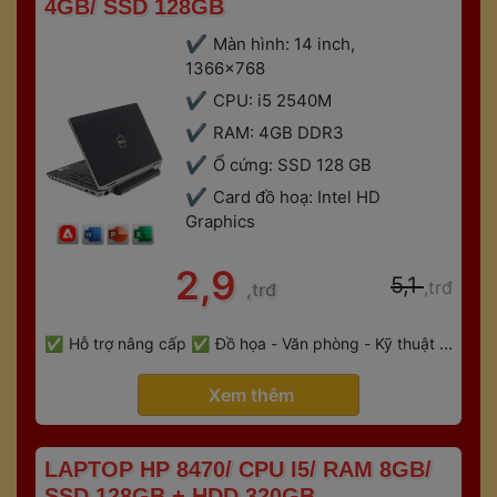
4GB/ SSD 128GB 
Màn hình: 14 inch, 
1366x768
CPU: i5 2540M
RAM: 4GB DDR3
Ổ cứng: SSD 128 GB
Card đồ hoạ: Intel HD 
Graphic
 2,9 
 5,1 
,trđ
,trđ
 
Hỗ trợ nâng cấp
Đồ họa - Văn phòng - Kỹ thuật - 
 
Gaming
Bảo hành 6 tháng
 Xem thêm 
 LAPTOP HP 8470/ CPU I5/ RAM 8GB/ 
SSD 128GB + HDD 320GB 