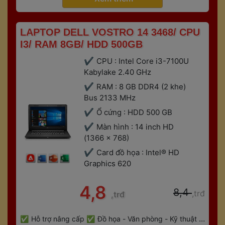
 LAPTOP DELL VOSTRO 14 3468/ CPU 
I3/ RAM 8GB/ HDD 500GB 
CPU : Intel Core i3-7100U 
Kabylake 2.40 GHz
RAM : 8 GB DDR4 (2 khe) 
Bus 2133 MHz
Ổ cứng : HDD 500 GB
Màn hình : 14 inch HD 
(1366 x 768)
Card đồ họa : Intel® HD 
Graphics 620
 4,8 
 8,4 
,trđ
,trđ
 
Hỗ trợ nâng cấp
Đồ họa - Văn phòng - Kỹ thuật - 