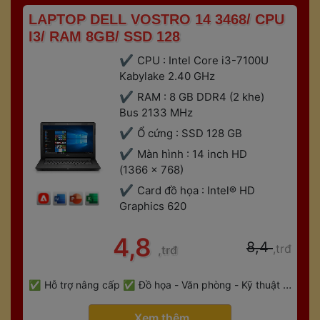
 LAPTOP DELL VOSTRO 14 3468/ CPU 
I3/ RAM 8GB/ SSD 128 
CPU : Intel Core i3-7100U 
Kabylake 2.40 GHz
RAM : 8 GB DDR4 (2 khe) 
Bus 2133 MHz
Ổ cứng : SSD 128 GB
Màn hình : 14 inch HD 
(1366 x 768)
Card đồ họa : Intel® HD 
Graphics 620
 4,8 
 8,4 
,trđ
,trđ
 
Hỗ trợ nâng cấp
Đồ họa - Văn phòng - Kỹ thuật - 
 
Gaming
Bảo hành 6 tháng
 Xem thêm 