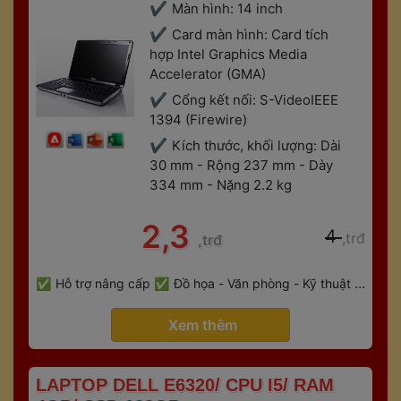
Màn hình: 14 inch
Card màn hình: Card tích 
hợp Intel Graphics Media 
Accelerator (GMA)
Cổng kết nối: S-VideoIEEE 
1394 (Firewire)
Kích thước, khối lượng: Dài 
30 mm - Rộng 237 mm - Dày 
334 mm - Nặng 2.2 kg
 2,3 
 4 
,trđ
,trđ
 
Hỗ trợ nâng cấp
Đồ họa - Văn phòng - Kỹ thuật - 
 
Gaming
Bảo hành 6 tháng
 Xem thêm 
 LAPTOP DELL E6320/ CPU I5/ RAM 