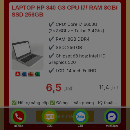
 LAPTOP HP 840 G3 CPU I7/ RAM 8GB/ 
SSD 256GB 
CPU: Core i7 6600U 
(2x2.6Ghz - Turbo 3.4Ghz)
RAM: 8GB DDR4
SSD: 256 GB
Chipset đồ họa: Intel HD 
Graphics 520
LCD: 14 inch FullHD
 6,5 
 11,4 
,trđ
,trđ
 
Hỗ trợ nâng cấp
Đồ họa - Văn phòng - Kỹ thuật - 
 
Gaming
Bảo hành 6 tháng
 Xem thêm 
Hotline
SMS
Zalo
Messager