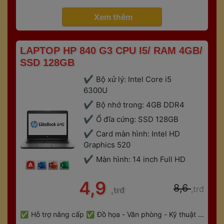
 
Gaming
Bảo hành 6 tháng
 Xem thêm 
 LAPTOP HP 840 G3 CPU I5/ RAM 4GB/ 
SSD 128GB 
Bộ xử lý: Intel Core i5 
6300U
Bộ nhớ trong: 4GB DDR4
Ổ đĩa cứng: SSD 128GB
Card màn hình: Intel HD 
Graphics 520
Màn hình: 14 inch Full HD
 4,9 
 8,6 
,trđ
,trđ
 
Hỗ trợ nâng cấp
Đồ họa - Văn phòng - Kỹ thuật - 