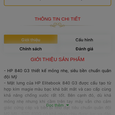
THÔNG TIN CHI TIẾT
 Giới thiệu 
 Cấu hình 
 Chính sách 
 Đánh giá 
GIỚI THIỆU SẢN PHẨM
- HP 840 G3 thiết kế mỏng nhẹ, siêu bền chuẩn quân 
đội Mỹ
- Mặt lưng của HP Elitebook 840 G3 được cấu tạo từ 
hợp kim magie màu bạc khá bắt mắt và cao cấp cùng 
khả năng chống xước rất tốt. Bên cạnh đó, dù khá 
mỏng nhẹ nhưng khi cầm trên tay máy vẫn cho cảm 
 Đọc thêm 
giác cứng cáp và bền bỉ nhờ đạt tiêu chuẩn quân đội 
Mỹ MIL- STD 810G có khả năng chịu được lực va đập 