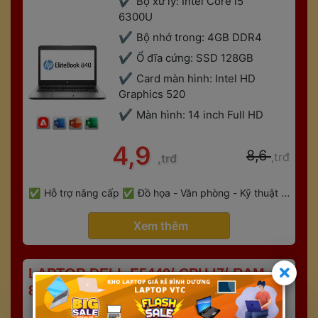
Bộ xử lý: Intel Core i5 
6300U
Bộ nhớ trong: 4GB DDR4
Ổ đĩa cứng: SSD 128GB
Card màn hình: Intel HD 
Graphics 520
Màn hình: 14 inch Full HD
 4,9 
 8,6 
,trđ
,trđ
 
Hỗ trợ nâng cấp
Đồ họa - Văn phòng - Kỹ thuật - 
 
Gaming
Bảo hành 6 tháng
 Xem thêm 
 LAPTOP DELL E5440/ CPU I7/ RAM 
8GB/ SSD128GB + HDD500GB/ VGA 
RỜI 2GB 
CPU: Intel Core i7 - 4600U