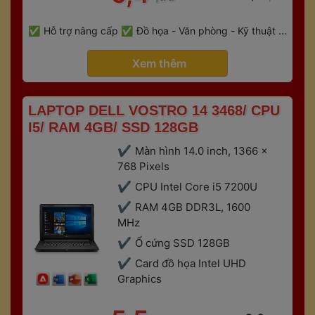
 
Hỗ trợ nâng cấp
Đồ họa - Văn phòng - Kỹ thuật - 
 
Gaming
Bảo hành 6 tháng
 Xem thêm 
 LAPTOP DELL VOSTRO 14 3468/ CPU 
I5/ RAM 4GB/ SSD 128GB 
Màn hình 14.0 inch, 1366 x 
768 Pixels 
CPU Intel Core i5 7200U
RAM 4GB DDR3L, 1600 
MHz
Ổ cứng SSD 128GB
Card đồ họa Intel UHD 
Graphic