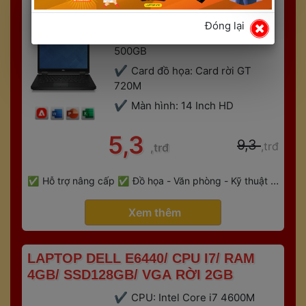
RAM: 8GB DDR3
Đóng lại
Ổ cứng: SSD 128GB + HDD 
500GB
Card đồ họa: Card rời GT 
720M
Màn hình: 14 Inch HD
 5,3 
 9,3 
,trđ
,trđ
 
Hỗ trợ nâng cấp
Đồ họa - Văn phòng - Kỹ thuật - 
 
Gaming
Bảo hành 6 tháng
 Xem thêm 
 LAPTOP DELL E6440/ CPU I7/ RAM 
4GB/ SSD128GB/ VGA RỜI 2GB 
CPU: Intel Core i7 4600M