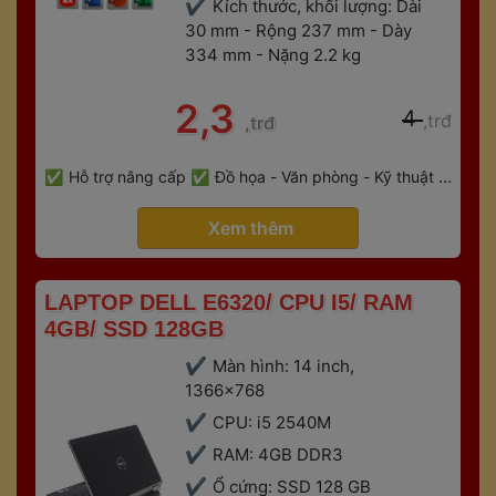
Kích thước, khối lượng: Dài 
30 mm - Rộng 237 mm - Dày 
334 mm - Nặng 2.2 kg
 2,3 
 4 
,trđ
,trđ
 
Hỗ trợ nâng cấp
Đồ họa - Văn phòng - Kỹ thuật - 
 
Gaming
Bảo hành 6 tháng
 Xem thêm 
 LAPTOP DELL E6320/ CPU I5/ RAM 
4GB/ SSD 128GB 
Màn hình: 14 inch, 
1366x768
CPU: i5 2540M
RAM: 4GB DDR3
Ổ cứng: SSD 128 GB