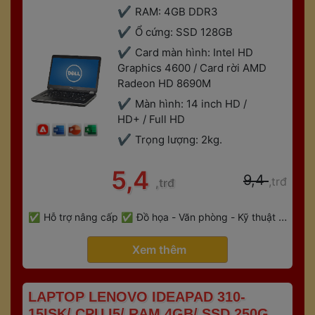
RAM: 4GB DDR3
Ổ cứng: SSD 128GB
Card màn hình: Intel HD 
Graphics 4600 / Card rời AMD 
Radeon HD 8690M
Màn hình: 14 inch HD / 
HD+ / Full HD
Trọng lượng: 2kg.
 5,4 
 9,4 
,trđ
,trđ
 
Hỗ trợ nâng cấp
Đồ họa - Văn phòng - Kỹ thuật - 
 
Gaming
Bảo hành 6 tháng
 Xem thêm 
 LAPTOP LENOVO IDEAPAD 310-
15ISK/ CPU I5/ RAM 4GB/ SSD 250GB/ 