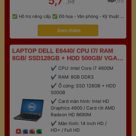
 5,7 
 10 
,trđ
,trđ
 
Hỗ trợ nâng cấp
Đồ họa - Văn phòng - Kỹ thuật - 
 
Gaming
Bảo hành 6 tháng
 Xem thêm 
 LAPTOP DELL E6440/ CPU I7/ RAM 
8GB/ SSD128GB + HDD 500GB/ VGA 
RỜI 2GB 
CPU: Intel Core i7 4600M
RAM: 8GB DDR3
Ổ cứng: SSD 128GB + HDD 
500GB
Card màn hình: Intel HD 
Graphics 4600 / Card rời AMD 
Radeon HD 8690M
Màn hình: 14 inch HD / 
HD+ / Full HD