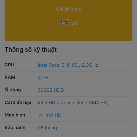
Giá chỉ còn: 
 4,5 
 
,trđ
Thông số kỹ thuật
CPU
 Intel Core i3-6100U 2.3GHz
RAM
 4 GB
Ổ cứng
 500GB HDD
Card đồ họa
 Intel HD graphics (Intel GMA HD)
Màn hình
 14 inch HD
Bảo hành
 06 tháng