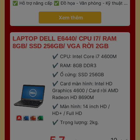
 
Hỗ trợ nâng cấp
Đồ họa - Văn phòng - Kỹ thuật - 
 
Gaming
Bảo hành 6 tháng
 Xem thêm 
 LAPTOP DELL E6440/ CPU I7/ RAM 
8GB/ SSD 256GB/ VGA RỜI 2GB 
CPU: Intel Core i7 4600M
RAM: 8GB DDR3
Ổ cứng: SSD 256GB
Card màn hình: Intel HD 
Graphics 4600 / Card rời AMD 
Radeon HD 8690M
Màn hình: 14 inch HD / 
HD+ / Full HD
Trọng lượng: 2kg. 