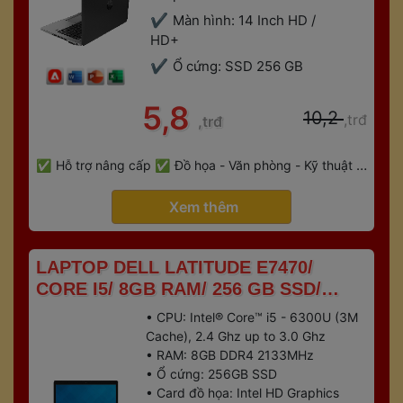
Màn hình: 14 Inch HD / 
HD+
Ổ cứng: SSD 256 GB
 5,8 
 10,2 
,trđ
,trđ
 
Hỗ trợ nâng cấp
Đồ họa - Văn phòng - Kỹ thuật - 
 
Gaming
Bảo hành 6 tháng
 Xem thêm 
 LAPTOP DELL LATITUDE E7470/ 
CORE I5/ 8GB RAM/ 256 GB SSD/ 
TOUCH SCREEN 
• CPU: Intel® Core™ i5 - 6300U (3M 
Cache), 2.4 Ghz up to 3.0 Ghz
• RAM: 8GB DDR4 2133MHz
• Ổ cứng: 256GB SSD
• Card đồ họa: Intel HD Graphics 