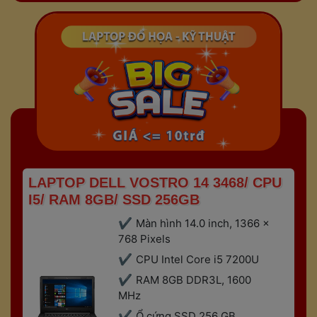
 LAPTOP DELL VOSTRO 14 3468/ CPU 
I5/ RAM 8GB/ SSD 256GB 
Màn hình 14.0 inch, 1366 x 
768 Pixels 
CPU Intel Core i5 7200U
RAM 8GB DDR3L, 1600 
MHz
Ổ cứng SSD 256 GB