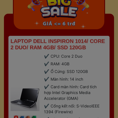
 LAPTOP DELL INSPIRON 1014/ CORE 
2 DUO/ RAM 4GB/ SSD 120GB 
CPU: Core 2 Duo
RAM: 4GB
Ổ Cứng: SSD 120GB
Màn hình: 14 inch
Card màn hình: Card tích 
hợp Intel Graphics Media 
Accelerator (GMA)
Cổng kết nối: S-VideoIEEE 
1394 (Firewire)