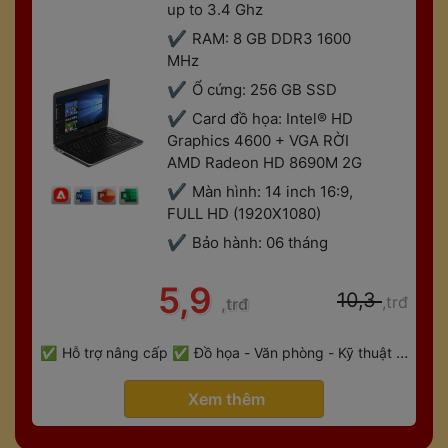
up to 3.4 Ghz
RAM: 8 GB DDR3 1600 
MHz
Ổ cứng: 256 GB SSD
Card đồ họa: Intel® HD 
Graphics 4600 + VGA RỜI 
AMD Radeon HD 8690M 2G
Màn hình: 14 inch 16:9, 
FULL HD (1920X1080)
Bảo hành: 06 tháng
 5,9 
 10,3 
,trđ
,trđ
 
Hỗ trợ nâng cấp
Đồ họa - Văn phòng - Kỹ thuật - 
 
Gaming
Bảo hành 6 tháng
 Xem thêm 