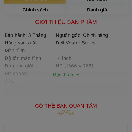
 Chính sách 
 Đánh giá 
GIỚI THIỆU SẢN PHẨM
Bảo hành: 3 Tháng
Nguồn gốc: Chính hãng
Hãng sản xuất
Dell Vostro Serie
Màn hình
Độ lớn màn hình
14 inch
Độ phân giải
HD (1366 x 768)
Mainboard
 Đọc thêm 
CPU
Loại CPU
Intel Core i3-6100U Skylake
Tốc độ máy
2.30GHz (3MB L3 cache)
Memory
 CÓ THỂ BẠN QUAN TÂM 
Memory Type
DDR3
Dung lượng Memory
4GB
HDD