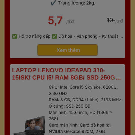
Trọng lượng: 2kg.
 5,7 
 10 
,trđ
,trđ
 
Hỗ trợ nâng cấp
Đồ họa - Văn phòng - Kỹ thuật - 
 
Gaming
Bảo hành 6 tháng
 Xem thêm 
 LAPTOP LENOVO IDEAPAD 310-
15ISK/ CPU I5/ RAM 8GB/ SSD 250GB/ 
VGA RỜI 2GB 
CPU: Intel Core i5 Skylake, 6200U, 
2.30 GHz
RAM: 8 GB, DDR4 (1 khe), 2133 MHz
Ổ cứng: SSD 250 GB
Màn hình: 15.6 inch, HD (1366 x 
768)
Card màn hình: Card đồ họa rời, 
NVIDIA GeForce 920M, 2 GB