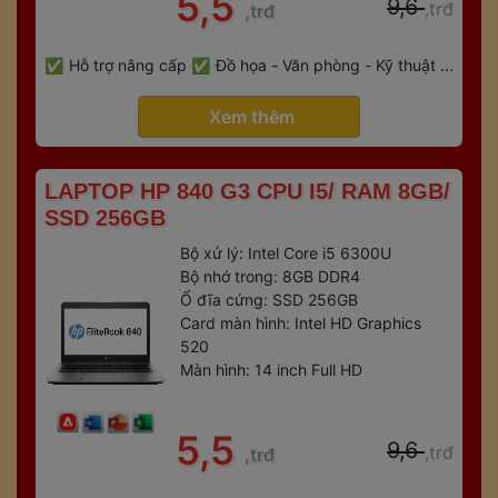
 5,5 
 9,6 
,trđ
,trđ
 
Hỗ trợ nâng cấp
Đồ họa - Văn phòng - Kỹ thuật - 
 
Gaming
Bảo hành 6 tháng
 Xem thêm 
 LAPTOP HP 840 G3 CPU I5/ RAM 8GB/ 
SSD 256GB 
Bộ xử lý: Intel Core i5 6300U
Bộ nhớ trong: 8GB DDR4
Ổ đĩa cứng: SSD 256GB
Card màn hình: Intel HD Graphics 
520
Màn hình: 14 inch Full HD
 5,5 
 9,6 
,trđ
,trđ