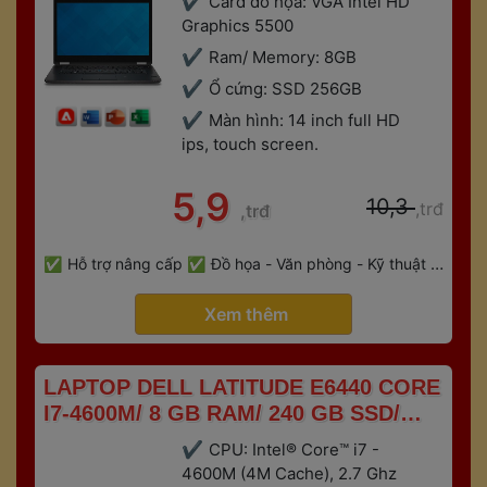
Card đồ họa: VGA Intel HD 
Graphics 5500
Ram/ Memory: 8GB
Ổ cứng: SSD 256GB
Màn hình: 14 inch full HD 
ips, touch screen.
 5,9 
 10,3 
,trđ
,trđ
 
Hỗ trợ nâng cấp
Đồ họa - Văn phòng - Kỹ thuật - 
 
Gaming
Bảo hành 6 tháng
 Xem thêm 
 LAPTOP DELL LATITUDE E6440 CORE 
I7-4600M/ 8 GB RAM/ 240 GB SSD/ 
INTEL HD 4600 + AMD RADEON HD 
CPU: Intel® Core™ i7 - 
8690M 2G/ 14 FULL HD 
4600M (4M Cache), 2.7 Ghz 