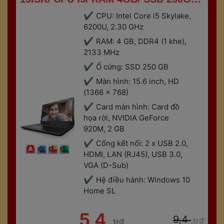
VGA RỜI 2GB 
CPU: Intel Core i5 Skylake, 
6200U, 2.30 GHz
RAM: 4 GB, DDR4 (1 khe), 
2133 MHz
Ổ cứng: SSD 250 GB
Màn hình: 15.6 inch, HD 
(1366 x 768)
Card màn hình: Card đồ 
họa rời, NVIDIA GeForce 
920M, 2 GB
Cổng kết nối: 2 x USB 2.0, 
HDMI, LAN (RJ45), USB 3.0, 
VGA (D-Sub)
Hệ điều hành: Windows 10 
Home SL
 5,4 
 9,4 
,trđ
,trđ