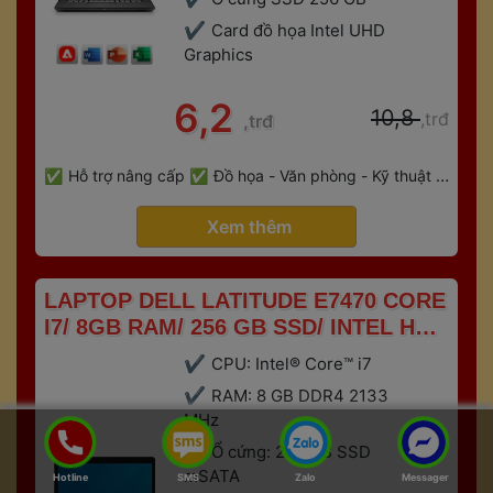
Card đồ họa Intel UHD 
Graphic
 6,2 
 10,8 
,trđ
,trđ
 
Hỗ trợ nâng cấp
Đồ họa - Văn phòng - Kỹ thuật - 
 
Gaming
Bảo hành 6 tháng
 Xem thêm 
 LAPTOP DELL LATITUDE E7470 CORE 
I7/ 8GB RAM/ 256 GB SSD/ INTEL HD 
520/ TOUCH SCREEN 
CPU: Intel® Core™ i7
RAM: 8 GB DDR4 2133 
MHz
Ổ cứng: 256 GB SSD 
mSATA
Hotline
SMS
Zalo
Messager