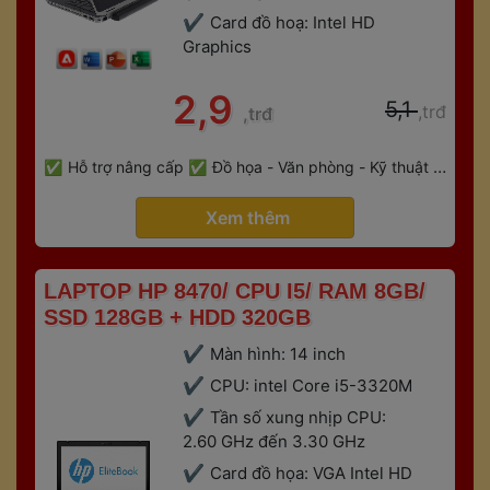
Card đồ hoạ: Intel HD 
Graphic
 2,9 
 5,1 
,trđ
,trđ
 
Hỗ trợ nâng cấp
Đồ họa - Văn phòng - Kỹ thuật - 
 
Gaming
Bảo hành 6 tháng
 Xem thêm 
 LAPTOP HP 8470/ CPU I5/ RAM 8GB/ 
SSD 128GB + HDD 320GB 
Màn hình: 14 inch
CPU: intel Core i5-3320M
Tần số xung nhịp CPU: 
2.60 GHz đến 3.30 GHz
Card đồ họa: VGA Intel HD 