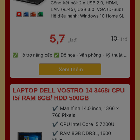
Cổng kết nối: 2 x USB 2.0, HDMI, 
LAN (RJ45), USB 3.0, VGA (D-Sub)
Hệ điều hành: Windows 10 Home SL
 5,7 
 10 
,trđ
,trđ
 
Hỗ trợ nâng cấp
Đồ họa - Văn phòng - Kỹ thuật - 
 
Gaming
Bảo hành 6 tháng
 Xem thêm 
 LAPTOP DELL VOSTRO 14 3468/ CPU 
I5/ RAM 8GB/ HDD 500GB 
Màn hình 14.0 inch, 1366 x 
768 Pixels 
CPU Intel Core i5 7200U
RAM 8GB DDR3L, 1600 