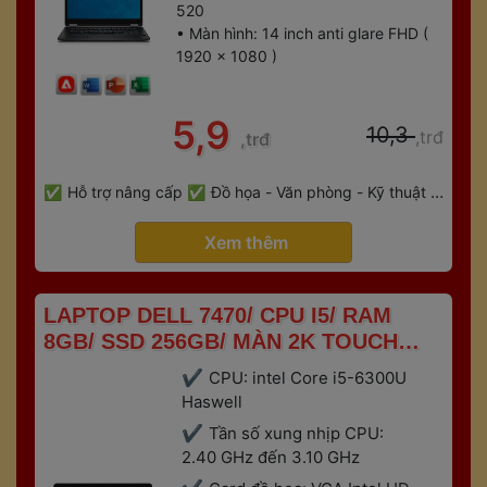
520
• Màn hình: 14 inch anti glare FHD ( 
1920 x 1080 )
 5,9 
 10,3 
,trđ
,trđ
 
Hỗ trợ nâng cấp
Đồ họa - Văn phòng - Kỹ thuật - 
 
Gaming
Bảo hành 6 tháng
 Xem thêm 
 LAPTOP DELL 7470/ CPU I5/ RAM 
8GB/ SSD 256GB/ MÀN 2K TOUCH 
SCREEN 
CPU: intel Core i5-6300U 
Haswell
Tần số xung nhịp CPU: 
2.40 GHz đến 3.10 GHz