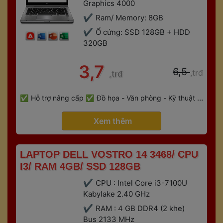
Graphics 4000
Ram/ Memory: 8GB
Ổ cứng: SSD 128GB + HDD 
320GB
 3,7 
 6,5 
,trđ
,trđ
 
Hỗ trợ nâng cấp
Đồ họa - Văn phòng - Kỹ thuật - 
 
Gaming
Bảo hành 6 tháng
 Xem thêm 
 LAPTOP DELL VOSTRO 14 3468/ CPU 
I3/ RAM 4GB/ SSD 128GB 
CPU : Intel Core i3-7100U 
Kabylake 2.40 GHz
RAM : 4 GB DDR4 (2 khe) 
Bus 2133 MHz