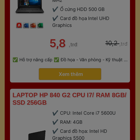
MHz
Ổ cứng HDD 500 GB
Card đồ họa Intel UHD 
Graphic
 5,8 
 10,2 
,trđ
,trđ
 
Hỗ trợ nâng cấp
Đồ họa - Văn phòng - Kỹ thuật - 
 
Gaming
Bảo hành 6 tháng
 Xem thêm 
 LAPTOP HP 840 G2 CPU I7/ RAM 8GB/ 
SSD 256GB 
CPU: Intel Core i7 5600U
RAM: 4GB
Card đồ họa: Intel HD 
Graphics 5500