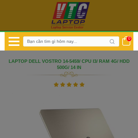
0
 LAPTOP DELL VOSTRO 14-5459/ CPU I3/ RAM 4G/ HDD 
500G/ 14 IN 
 
 
 
 