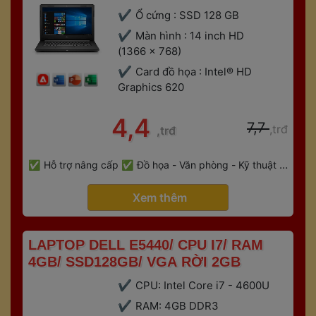
Ổ cứng : SSD 128 GB
Màn hình : 14 inch HD 
(1366 x 768)
Card đồ họa : Intel® HD 
Graphics 620
 4,4 
 7,7 
,trđ
,trđ
 
Hỗ trợ nâng cấp
Đồ họa - Văn phòng - Kỹ thuật - 
 
Gaming
Bảo hành 6 tháng
 Xem thêm 
 LAPTOP DELL E5440/ CPU I7/ RAM 
4GB/ SSD128GB/ VGA RỜI 2GB 
CPU: Intel Core i7 - 4600U
RAM: 4GB DDR3