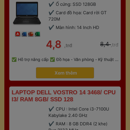
Ổ cứng: SSD 128GB
Card đồ họa: Card rời GT 
720M
Màn hình: 14 Inch HD
 4,8 
 8,4 
,trđ
,trđ
 
Hỗ trợ nâng cấp
Đồ họa - Văn phòng - Kỹ thuật - 
 
Gaming
Bảo hành 6 tháng
 Xem thêm 
 LAPTOP DELL VOSTRO 14 3468/ CPU 
I3/ RAM 8GB/ SSD 128 
CPU : Intel Core i3-7100U 
Kabylake 2.40 GHz
RAM : 8 GB DDR4 (2 khe) 