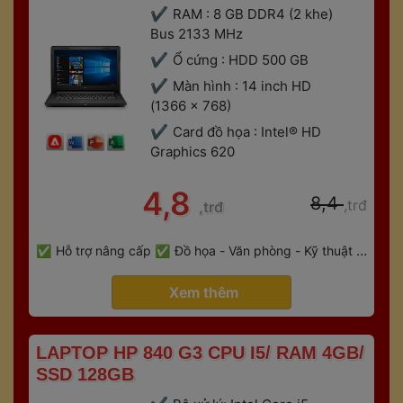
RAM : 8 GB DDR4 (2 khe) 
Bus 2133 MHz
Ổ cứng : HDD 500 GB
Màn hình : 14 inch HD 
(1366 x 768)
Card đồ họa : Intel® HD 
Graphics 620
 4,8 
 8,4 
,trđ
,trđ
 
Hỗ trợ nâng cấp
Đồ họa - Văn phòng - Kỹ thuật - 
 
Gaming
Bảo hành 6 tháng
 Xem thêm 
 LAPTOP HP 840 G3 CPU I5/ RAM 4GB/ 
SSD 128GB 