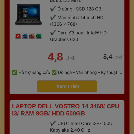
Bus 2133 MHz
Ổ cứng : SSD 128 GB
Màn hình : 14 inch HD 
(1366 x 768)
Card đồ họa : Intel® HD 
Graphics 620
 4,8 
 8,4 
,trđ
,trđ
 
Hỗ trợ nâng cấp
Đồ họa - Văn phòng - Kỹ thuật - 
 
Gaming
Bảo hành 6 tháng
 Xem thêm 
 LAPTOP DELL VOSTRO 14 3468/ CPU 
I3/ RAM 8GB/ HDD 500GB 
CPU : Intel Core i3-7100U 
Kabylake 2.40 GHz