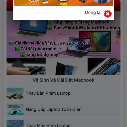
 Dịch Vụ Laptop 
Đóng lại
 Vệ Sinh Và Cài Đặt Macbook 
 Thay Bàn Phím Laptop 
 Nâng Cấp Laptop Toàn Diện 
 Thay Màn Hình Laptop 