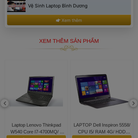
 Vệ Sinh Laptop Bình Dương 
 Xem thêm 
 XEM THÊM SẢN PHẨM 
 Laptop Lenovo Thinkpad
 LAPTOP Dell Inspiron 5558/ 
 W540 Core I7-4700MQ/ 8 
CPU I5/ RAM 4G/ HDD 