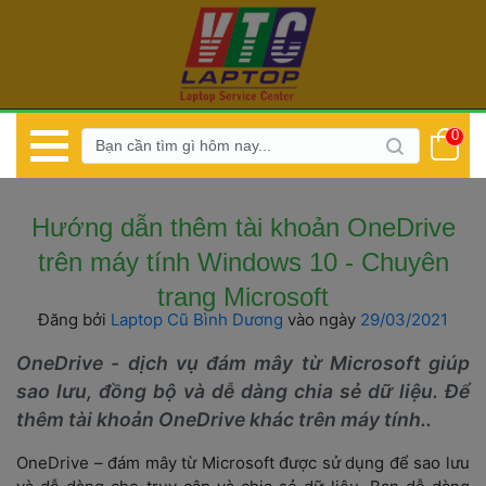
0
 Hướng dẫn thêm tài khoản OneDrive 
trên máy tính Windows 10 - Chuyên 
trang Microsoft 
Đăng bởi 
Laptop Cũ Bình Dương
 
vào ngày 
 29/03/2021 
 OneDrive - dịch vụ đám mây từ Microsoft giúp 
ao lưu, đồng bộ và dễ dàng chia sẻ dữ liệu. Để 
thêm tài khoản OneDrive khác trên máy tính.. 
OneDrive – đám mây từ Microsoft được sử dụng để sao lưu 