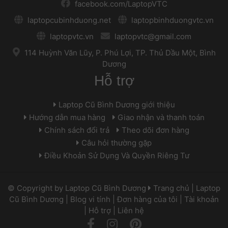
 
 facebook.com/LaptopVTC 
 
 laptopcubinhduong.net 
 
 
 laptopbinhduongvtc.vn 
 
 laptopvtc.vn 
 
 
 laptopvtc@gmail.com 
 
 114 Huỳnh Văn Lũy, P. Phú Lợi, TP. Thủ Dầu Một, Bình 
Dương 
Hỗ trợ
 Laptop Cũ Bình Dương giới thiệu 
 Hướng dẫn mua hàng 
 
 Giao nhận và thanh toán 
 Chính sách đổi trả 
 
 Theo dõi đơn hàng 
 Câu hỏi thường gặp 
 Điều Khoản Sử Dụng Và Quyền Riêng Tư 
 © Copyright by 
Laptop Cũ Bình Dương
 
 
Trang chủ
 | 
Laptop 
Cũ Bình Dương
 | 
Blog vi tính
 | 
Đơn hàng của tôi
 | 
Tài khoản
 | 
Hỗ trợ
 | 
Liên hệ
 
 