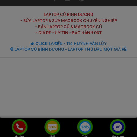
LAPTOP CŨ BÌNH DƯƠNG
- SỬA LAPTOP & SỬA MACBOOK CHUYÊN NGHIỆP
- BÁN LAPTOP CŨ & MACBOOK CŨ
- GIÁ RẺ - UY TÍN - BẢO HÀNH 06T
 CLICK LÀ ĐẾN - 114 HUỲNH VĂN LŨY 
 LAPTOP CŨ BÌNH DƯƠNG - LAPTOP THỦ DẦU MỘT GIÁ RẺ 
Hotline
SMS
Zalo
Messager